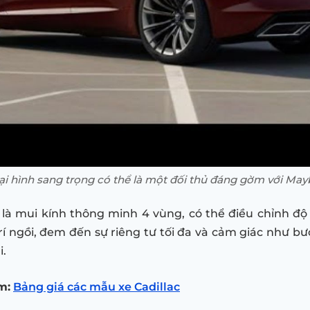
i hình sang trọng có thể là một đối thủ đáng gờm với Ma
là mui kính thông minh 4 vùng, có thể điều chỉnh độ
trí ngồi, đem đến sự riêng tư tối đa và cảm giác như b
i.
m:
Bảng giá các mẫu xe Cadillac