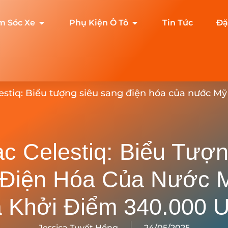
m Sóc Xe
Phụ Kiện Ô Tô
Tin Tức
Đặ
lestiq: Biểu tượng siêu sang điện hóa của nước M
ac Celestiq: Biểu Tượ
Điện Hóa Của Nước 
á Khởi Điểm 340.000 
Jessica Tuyết Hồng
24/05/2025