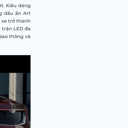
ét. Kiểu dáng
g dấu ấn Art
 xe trở thành
 trận LED đa
giao thông và