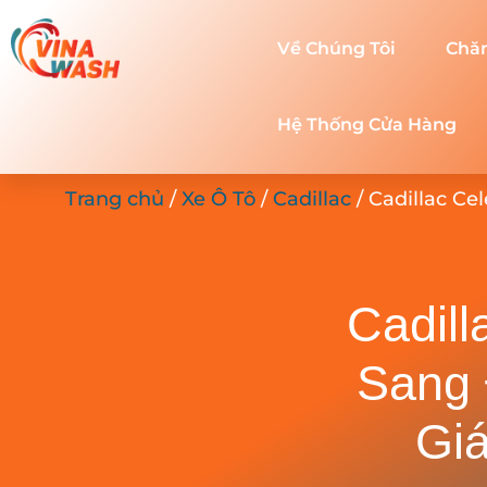
Về Chúng Tôi
Chă
Hệ Thống Cửa Hàng
Trang chủ
/
Xe Ô Tô
/
Cadillac
/ Cadillac Ce
Cadill
Sang 
Gi