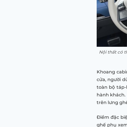
Nội thất có t
Khoang cabin
cửa, người d
toàn bộ táp-
hành khách. 
trên lưng gh
Điểm đặc biệ
ghế phụ xem