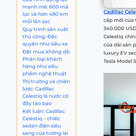
mạnh mẽ: 600 mã
Cadillac Cel
lực và hơn 480 km
cấp mới của 
mỗi lần sạc
340.000 USD,
Quy trình sản xuất
thủ công: Đặc
Celestiq chín
quyền như siêu xe
của dải sản p
Đặt mua không dễ:
luxury EV se
Phân loại khách
Tesla Model 
hàng như siêu
phẩm nghệ thuật
Thị trường và chiến
lược: Cadillac
Celestiq là nước cờ
đầy táo bạo
Kết luận: Cadillac
Celestiq – chiếc
sedan điện siêu
sang của tương lai