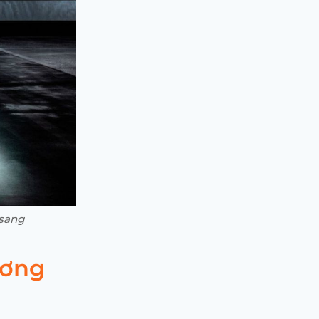
 sang
ương