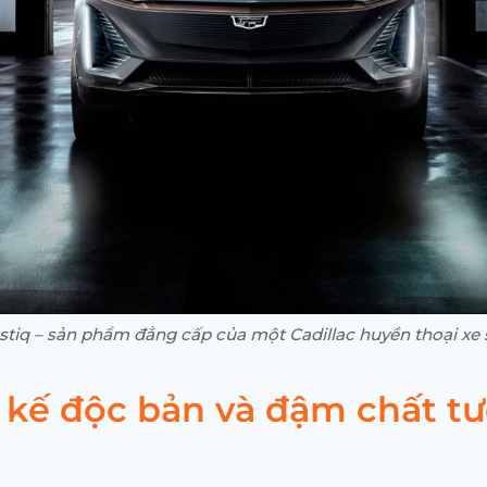
stiq – sản phẩm đẳng cấp của một Cadillac huyền thoại xe
t kế độc bản và đậm chất t