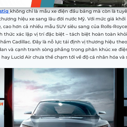
estiq
không chỉ là mẫu xe điện đầu bảng mà còn là tu
thương hiệu xe sang lâu đời nước Mỹ. Với mức giá khởi
 cao hơn cả nhiều mẫu SUV siêu sang của Rolls-Royce
h thức xác lập vị trí đặc biệt – tách biệt hoàn toàn khỏ
hẩm Cadillac. Đây là nỗ lực tái định vị thương hiệu the
dan và cạnh tranh sòng phẳng trong phân khúc xe điện
S hay Lucid Air chưa thể chạm tới về độ cá nhân hóa và 