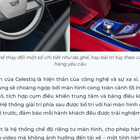
hể thay đổi một số chi tiết như da ghế, hay bài trí tùy theo
hàng yêu cầu
 của Celestiq là hiện thân của công nghệ và sự xa xỉ
ùng sẽ choáng ngợp bởi màn hình cong toàn cảnh 55 i
lô, tích hợp cụm điều khiển trung tâm và bảng điều 
Hệ thống giải trí phía sau được bố trí với hai màn hìn
ế trước, đảm bảo mỗi hành khách đều được trải nghiệm
t là hệ thống chế độ riêng tư màn hình, cho phép h
 video mà không ảnh hưởng đến tài xế – một tính nă