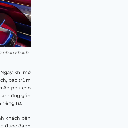
 cá nhân khách
. Ngay khi mở
nch, bao trùm
khiển phụ cho
h cảm ứng gắn
 riêng tư.
ành khách bên
ng được đánh