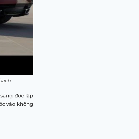
ybach
 sáng độc lập
ước vào không