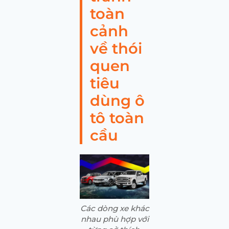
toàn
cảnh
về thói
quen
tiêu
dùng ô
tô toàn
cầu
Các dòng xe khác
nhau phù hợp với