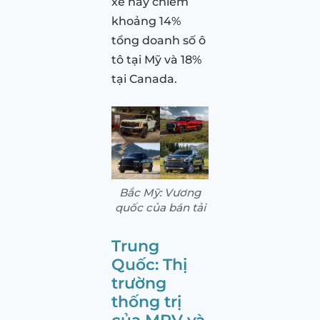
xe này chiếm
khoảng 14%
tổng doanh số ô
tô tại Mỹ và 18%
tại Canada.
Bắc Mỹ: Vương
quốc của bán tải
Trung
Quốc: Thị
trường
thống trị
của MPV và