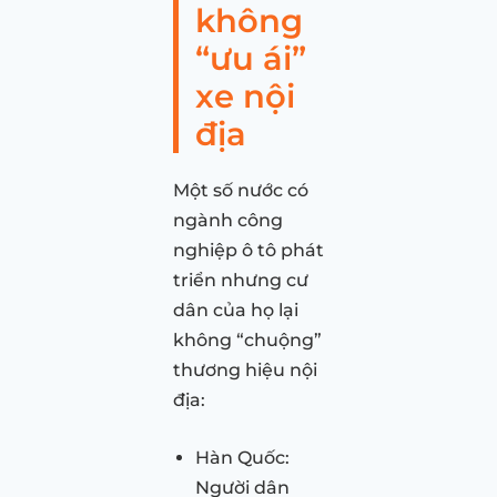
không
“ưu ái”
xe nội
địa
Một số nước có
ngành công
nghiệp ô tô phát
triển nhưng cư
dân của họ lại
không “chuộng”
thương hiệu nội
địa:
Hàn Quốc:
Người dân