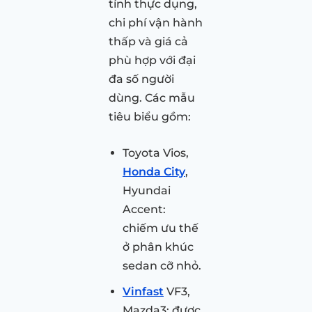
tính thực dụng,
chi phí vận hành
thấp và giá cả
phù hợp với đại
đa số người
dùng. Các mẫu
tiêu biểu gồm:
Toyota Vios,
Honda City
,
Hyundai
Accent:
chiếm ưu thế
ở phân khúc
sedan cỡ nhỏ.
Vinfast
VF3,
Mazda3: được