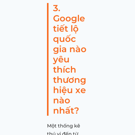
3.
Google
tiết lộ
quốc
gia nào
yêu
thích
thương
hiệu xe
nào
nhất?
Một thống kê
thú vị đến từ