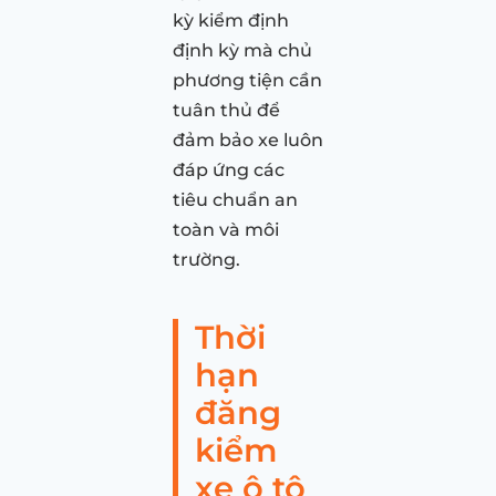
kỳ kiểm định
định kỳ mà chủ
phương tiện cần
tuân thủ để
đảm bảo xe luôn
đáp ứng các
tiêu chuẩn an
toàn và môi
trường.
Thời
hạn
đăng
kiểm
xe ô tô