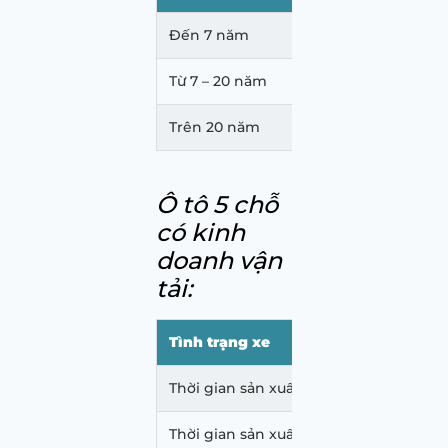
Đến 7 năm
36 tháng
Từ 7 – 20 năm
Trên 20 năm
Ô tô 5 chỗ
có kinh
doanh vận
tải:
Tình trạng xe
Ch
Thời gian sản xuất xe đến 5 năm
24
Thời gian sản xuất xe trên 5 năm