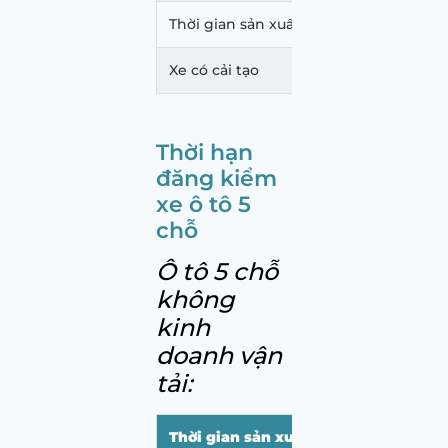
Thời gian sản xuất xe trên 5 năm
Xe có cải tạo
12
Thời hạn
đăng kiểm
xe ô tô 5
chỗ
Ô tô 5 chỗ
không
kinh
doanh vận
tải:
Thời gian sản xuất xe
Chu kỳ đăng