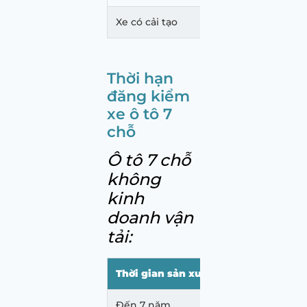
Xe có cải tạo
12
Thời hạn
đăng kiểm
xe ô tô 7
chỗ
Ô tô 7 chỗ
không
kinh
doanh vận
tải:
Thời gian sản xuất xe
Chu kỳ đăng
Đến 7 năm
36 tháng