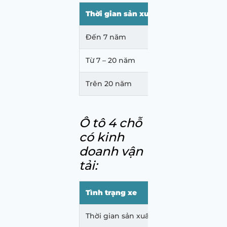
Thời gian sản xuất xe
Chu kỳ đăng
Đến 7 năm
36 tháng
Từ 7 – 20 năm
Trên 20 năm
Ô tô 4 chỗ
có kinh
doanh vận
tải:
Tình trạng xe
Ch
Thời gian sản xuất xe đến 5 năm
24