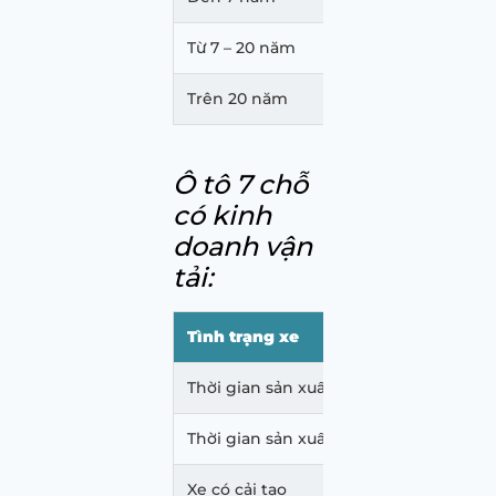
Từ 7 – 20 năm
Trên 20 năm
Ô tô 7 chỗ
có kinh
doanh vận
tải:
Tình trạng xe
Ch
Thời gian sản xuất xe đến 5 năm
24
Thời gian sản xuất xe trên 5 năm
Xe có cải tạo
12