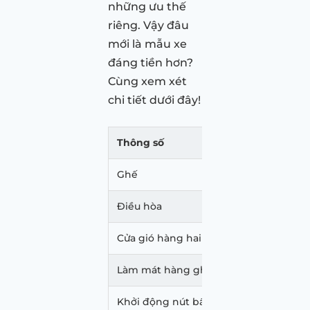
những ưu thế
riêng. Vậy đâu
mới là mẫu xe
đáng tiền hơn?
Cùng xem xét
chi tiết dưới đây!
Thông số
Hyudai C
Ghế
Da
Điều hòa
Tự động
Cửa gió hàng hai
Có
Làm mát hàng ghế trước
Có
Khởi động nút bấm
Có