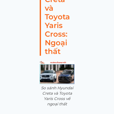
và
Toyota
Yaris
Cross:
Ngoại
thất
So sánh Hyundai
Creta và Toyota
Yaris Cross về
ngoại thất