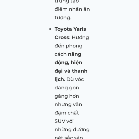
trưng tạo
điểm nhấn ấn
tượng.
Toyota Yaris
Cross
: Hướng
đến phong
cách
năng
động, hiện
đại và thanh
lịch
. Dù vóc
dáng gọn
gàng hơn
nhưng vẫn
đậm chất
SUV với
những đường
nét sắc sảo,