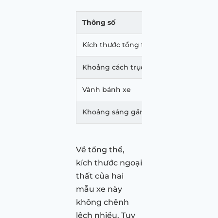
Thông số
Toyota 
Kích thước tổng thể
4310 x 1
Khoảng cách trục
2620
Vành bánh xe
215/55R
Khoảng sáng gầm xe (mm)
210
Về tổng thể,
kích thước ngoại
thất của hai
mẫu xe này
không chênh
lệch nhiều. Tuy