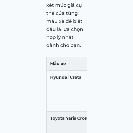
xét mức giá cụ
thể của từng
mẫu xe để biết
đâu là lựa chọn
hợp lý nhất
dành cho bạn.
Mẫu xe
Phiên bản
Gi
Hyundai Creta
Tiêu chuẩn
5
Đặc biệt
65
Cao Cấp
69
Toyota Yaris Cross
Xăng
65
HEV hybrid
76