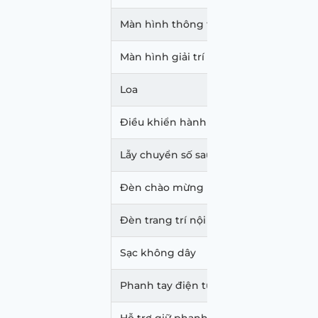
Màn hình thông tin
10.25 inc
Màn hình giải trí
10.25 inc
Loa
8 Bose
Điều khiển hành trình
Có
Lẫy chuyển số sau vô-lăng
Không
Đèn chào mừng
Không
Đèn trang trí nội thất
Không
Sạc không dây
Không
Phanh tay điện tử
Có
Hỗ trợ giữ phanh tự động
Có