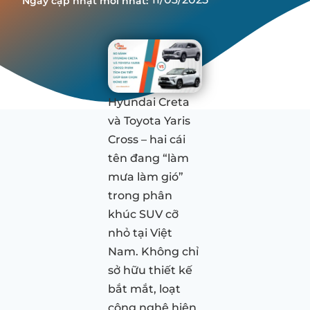
Ngày cập nhật mới nhất:
Hyundai Creta
và Toyota Yaris
Cross – hai cái
tên đang “làm
mưa làm gió”
trong phân
khúc SUV cỡ
nhỏ tại Việt
Nam. Không chỉ
sở hữu thiết kế
bắt mắt, loạt
công nghệ hiện