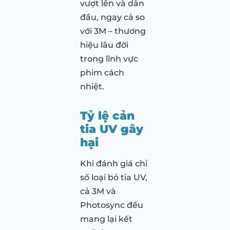
vượt lên và dẫn
đầu, ngay cả so
với 3M – thương
hiệu lâu đời
trong lĩnh vực
phim cách
nhiệt.
Tỷ lệ cản
tia UV gây
hại
Khi đánh giá chỉ
số loại bỏ tia UV,
cả 3M và
Photosync đều
mang lại kết