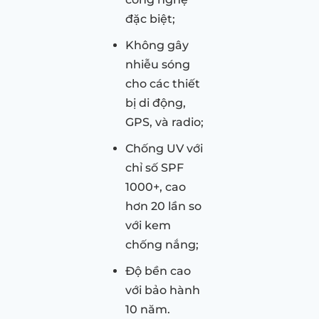
đặc biệt;
Không gây
nhiễu sóng
cho các thiết
bị di động,
GPS, và radio;
Chống UV với
chỉ số SPF
1000+, cao
hơn 20 lần so
với kem
chống nắng;
Độ bền cao
với bảo hành
10 năm.