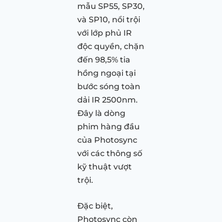
mẫu SP55, SP30,
và SP10, nổi trội
với lớp phủ IR
độc quyền, chặn
đến 98,5% tia
hồng ngoại tại
bước sóng toàn
dải IR 2500nm.
Đây là dòng
phim hàng đầu
của Photosync
với các thông số
kỹ thuật vượt
trội.
Đặc biệt,
Photosync còn