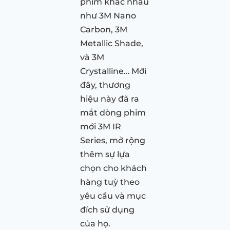
phim khác nhau
như 3M Nano
Carbon, 3M
Metallic Shade,
và 3M
Crystalline… Mới
đây, thương
hiệu này đã ra
mắt dòng phim
mới 3M IR
Series, mở rộng
thêm sự lựa
chọn cho khách
hàng tuỳ theo
yêu cầu và mục
đích sử dụng
của họ.