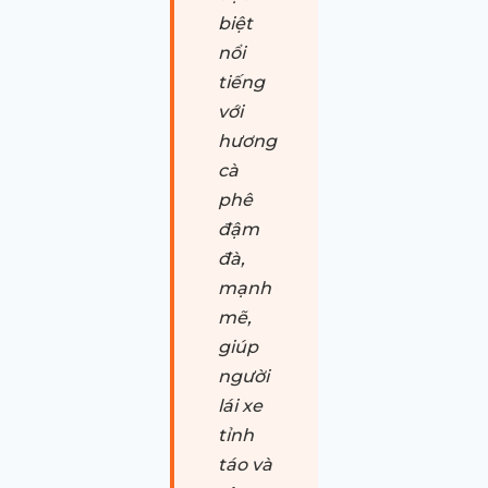
biệt
nổi
tiếng
với
hương
cà
phê
đậm
đà,
mạnh
mẽ,
giúp
người
lái xe
tỉnh
táo và