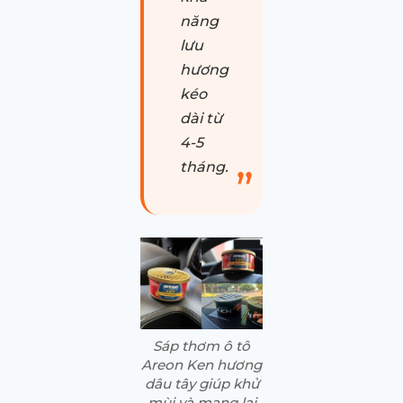
năng
lưu
hương
kéo
dài từ
4-5
tháng.
Sáp thơm ô tô
Areon Ken hương
dâu tây giúp khử
mùi và mang lại