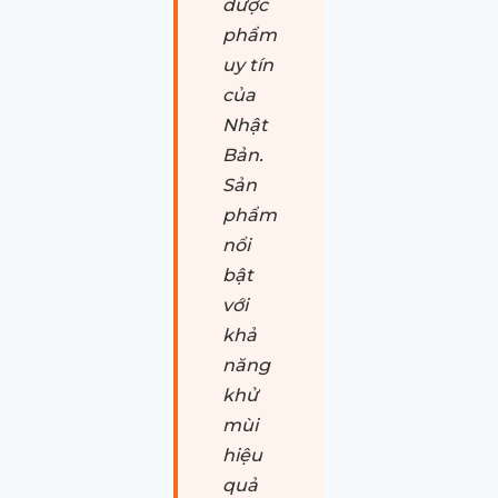
dược
phẩm
uy tín
của
Nhật
Bản.
Sản
phẩm
nổi
bật
với
khả
năng
khử
mùi
hiệu
quả