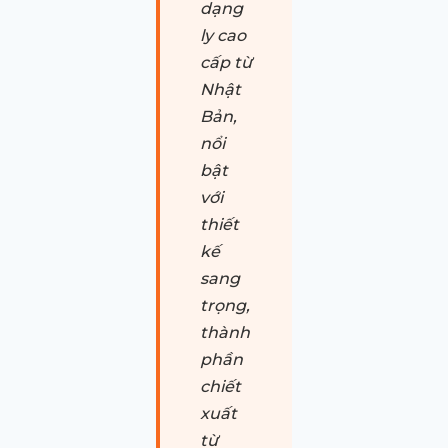
dạng
ly cao
cấp từ
Nhật
Bản,
nổi
bật
với
thiết
kế
sang
trọng,
thành
phần
chiết
xuất
từ