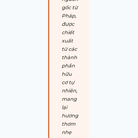
gốc từ
Pháp,
được
chiết
xuất
từ các
thành
phần
hữu
cơ tự
nhiên,
mang
lại
hương
thơm
nhẹ