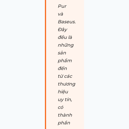
Pur
và
Baseus.
Đây
đều là
những
sản
phẩm
đến
từ các
thương
hiệu
uy tín,
có
thành
phần