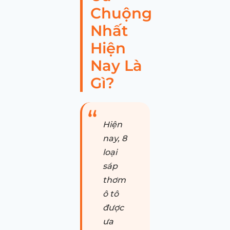
Chuộng
Nhất
Hiện
Nay Là
Gì?
Hiện
nay, 8
loại
sáp
thơm
ô tô
được
ưa