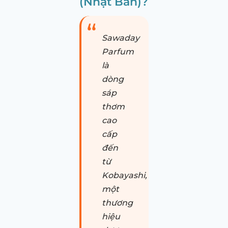
(Nhật Bản)?
Sawaday
Parfum
là
dòng
sáp
thơm
cao
cấp
đến
từ
Kobayashi,
một
thương
hiệu