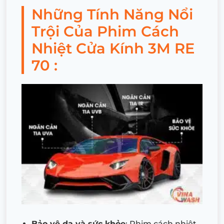
Những Tính Năng Nổi
Trội Của Phim Cách
Nhiệt Cửa Kính 3M RE
70 :
Bảo vệ da và sức khỏe
: Phim cách nhiệt