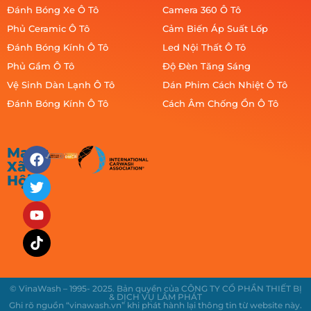
Đánh Bóng Xe Ô Tô
Camera 360 Ô Tô
Phủ Ceramic Ô Tô
Cảm Biến Áp Suất Lốp
Đánh Bóng Kính Ô Tô
Led Nội Thất Ô Tô
Phủ Gầm Ô Tô
Độ Đèn Tăng Sáng
Vệ Sinh Dàn Lạnh Ô Tô
Dán Phim Cách Nhiệt Ô Tô
Đánh Bóng Kính Ô Tô
Cách Âm Chống Ồn Ô Tô
Mạng
Xã
Hội
© VinaWash – 1995- 2025. Bản quyền của CÔNG TY CỔ PHẦN THIẾT BỊ
& DỊCH VỤ LÂM PHÁT
Ghi rõ nguồn “vinawash.vn” khi phát hành lại thông tin từ website này.