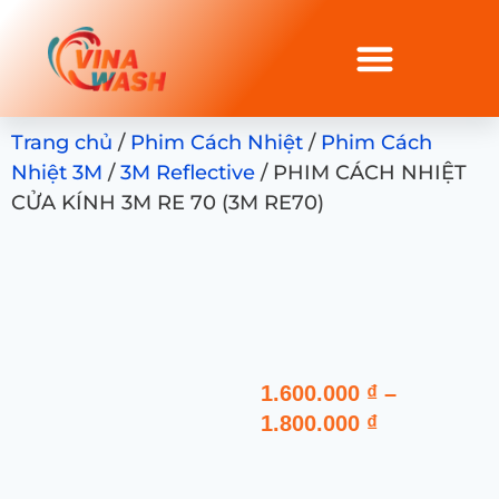
Trang chủ
/
Phim Cách Nhiệt
/
Phim Cách
Nhiệt 3M
/
3M Reflective
/ PHIM CÁCH NHIỆT
CỬA KÍNH 3M RE 70 (3M RE70)
1.600.000
₫
–
1.800.000
₫