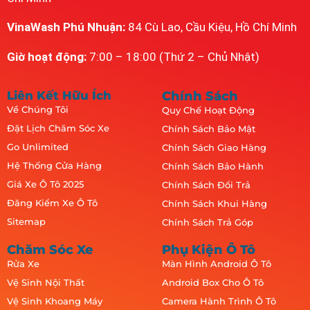
VinaWash Phú Nhuận:
84 Cù Lao, Cầu Kiệu, Hồ Chí Minh
Giờ hoạt động:
7:00 – 18:00 (Thứ 2 – Chủ Nhật)
Liên Kết Hữu Ích
Chính Sách
Về Chúng Tôi
Quy Chế Hoạt Động
Đặt Lịch Chăm Sóc Xe
Chính Sách Bảo Mật
Go Unlimited
Chính Sách Giao Hàng
Hệ Thống Cửa Hàng
Chính Sách Bảo Hành
Giá Xe Ô Tô 2025
Chính Sách Đổi Trả
Đăng Kiểm Xe Ô Tô
Chính Sách Khui Hàng
Sitemap
Chính Sách Trả Góp
Chăm Sóc Xe
Phụ Kiện Ô Tô
Rửa Xe
Màn Hình Android Ô Tô
Vệ Sinh Nội Thất
Android Box Cho Ô Tô
Vệ Sinh Khoang Máy
Camera Hành Trình Ô Tô