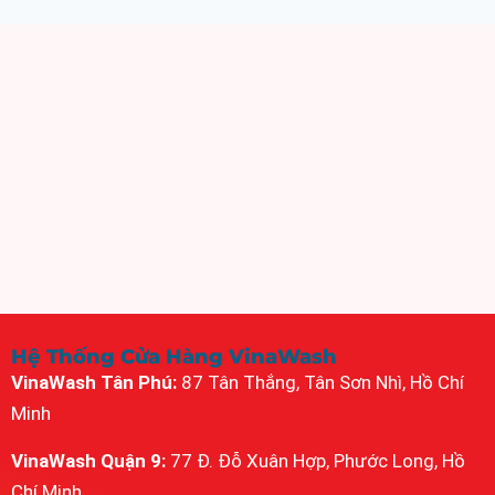
Hệ Thống Cửa Hàng VinaWash
VinaWash Tân Phú:
87 Tân Thắng, Tân Sơn Nhì, Hồ Chí
Minh
VinaWash Quận 9:
77 Đ. Đỗ Xuân Hợp, Phước Long, Hồ
Chí Minh