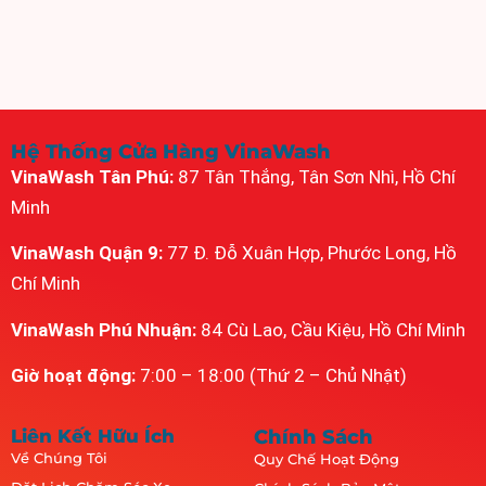
Hệ Thống Cửa Hàng VinaWash
VinaWash Tân Phú:
87 Tân Thắng, Tân Sơn Nhì, Hồ Chí
Minh
VinaWash Quận 9:
77 Đ. Đỗ Xuân Hợp, Phước Long, Hồ
Chí Minh
VinaWash Phú Nhuận:
84 Cù Lao, Cầu Kiệu, Hồ Chí Minh
Giờ hoạt động:
7:00 – 18:00 (Thứ 2 – Chủ Nhật)
Liên Kết Hữu Ích
Chính Sách
Về Chúng Tôi
Quy Chế Hoạt Động