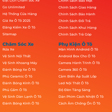
Đặt Lịch Chăm Sóc Xe
Chính Sách Bảo Mật
Go Unlimited
Chính Sách Giao Hàng
Hệ Thống Cửa Hàng
Chính Sách Bảo Hành
Giá Xe Ô Tô 2025
Chính Sách Đổi Trả
Đăng Kiểm Xe Ô Tô
Chính Sách Khui Hàng
Sitemap
Chính Sách Trả Góp
Chăm Sóc Xe
Phụ Kiện Ô Tô
Rửa Xe
Màn Hình Android Ô Tô
Vệ Sinh Nội Thất
Android Box Cho Ô Tô
Vệ Sinh Khoang Máy
Camera Hành Trình Ô Tô
Đánh Bóng Xe Ô Tô
Camera 360 Ô Tô
Phủ Ceramic Ô Tô
Cảm Biến Áp Suất Lốp
Đánh Bóng Kính Ô Tô
Led Nội Thất Ô Tô
Phủ Gầm Ô Tô
Độ Đèn Tăng Sáng
Vệ Sinh Dàn Lạnh Ô Tô
Dán Phim Cách Nhiệt Ô Tô
Đánh Bóng Kính Ô Tô
Cách Âm Chống Ồn Ô Tô