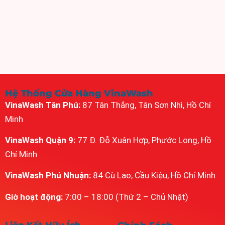
Hệ Thống Cửa Hàng VinaWash
VinaWash Tân Phú:
87 Tân Thắng, Tân Sơn Nhì, Hồ Chí
Minh
VinaWash Quận 9:
77 Đ. Đỗ Xuân Hợp, Phước Long, Hồ
Chí Minh
VinaWash Phú Nhuận:
84 Cù Lao, Cầu Kiệu, Hồ Chí Minh
Giờ hoạt động:
7:00 – 18:00 (Thứ 2 – Chủ Nhật)