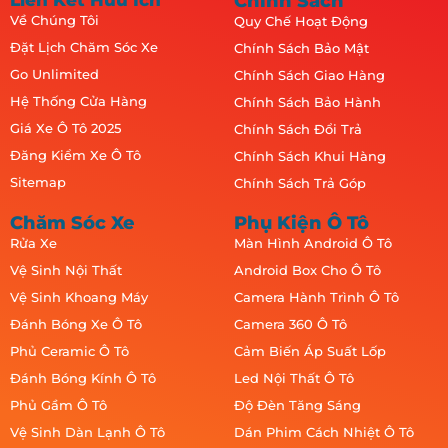
Liên Kết Hữu Ích
Chính Sách
Về Chúng Tôi
Quy Chế Hoạt Động
Đặt Lịch Chăm Sóc Xe
Chính Sách Bảo Mật
Go Unlimited
Chính Sách Giao Hàng
Hệ Thống Cửa Hàng
Chính Sách Bảo Hành
Giá Xe Ô Tô 2025
Chính Sách Đổi Trả
Đăng Kiểm Xe Ô Tô
Chính Sách Khui Hàng
Sitemap
Chính Sách Trả Góp
Chăm Sóc Xe
Phụ Kiện Ô Tô
Rửa Xe
Màn Hình Android Ô Tô
Vệ Sinh Nội Thất
Android Box Cho Ô Tô
Vệ Sinh Khoang Máy
Camera Hành Trình Ô Tô
Đánh Bóng Xe Ô Tô
Camera 360 Ô Tô
Phủ Ceramic Ô Tô
Cảm Biến Áp Suất Lốp
Đánh Bóng Kính Ô Tô
Led Nội Thất Ô Tô
Phủ Gầm Ô Tô
Độ Đèn Tăng Sáng
Vệ Sinh Dàn Lạnh Ô Tô
Dán Phim Cách Nhiệt Ô Tô