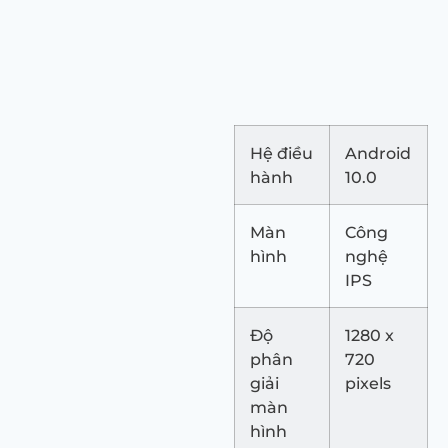
Hệ điều
Android
hành
10.0
Màn
Công
hình
nghệ
IPS
Độ
1280 x
phân
720
giải
pixels
màn
hình