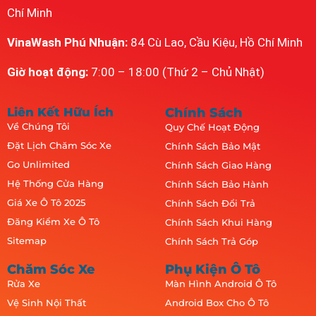
Chí Minh
VinaWash Phú Nhuận:
84 Cù Lao, Cầu Kiệu, Hồ Chí Minh
Giờ hoạt động:
7:00 – 18:00 (Thứ 2 – Chủ Nhật)
Liên Kết Hữu Ích
Chính Sách
Về Chúng Tôi
Quy Chế Hoạt Động
Đặt Lịch Chăm Sóc Xe
Chính Sách Bảo Mật
Go Unlimited
Chính Sách Giao Hàng
Hệ Thống Cửa Hàng
Chính Sách Bảo Hành
Giá Xe Ô Tô 2025
Chính Sách Đổi Trả
Đăng Kiểm Xe Ô Tô
Chính Sách Khui Hàng
Sitemap
Chính Sách Trả Góp
Chăm Sóc Xe
Phụ Kiện Ô Tô
Rửa Xe
Màn Hình Android Ô Tô
Vệ Sinh Nội Thất
Android Box Cho Ô Tô