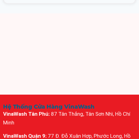
Hệ Thống Cửa Hàng VinaWash
VinaWash Tân Phú:
87 Tân Thắng, Tân Sơn Nhì, Hồ Chí
Minh
VinaWash Quận 9:
77 Đ. Đỗ Xuân Hợp, Phước Long, Hồ