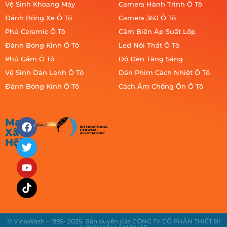
Vệ Sinh Khoang Máy
Camera Hành Trình Ô Tô
Đánh Bóng Xe Ô Tô
Camera 360 Ô Tô
Phủ Ceramic Ô Tô
Cảm Biến Áp Suất Lốp
Đánh Bóng Kính Ô Tô
Led Nội Thất Ô Tô
Phủ Gầm Ô Tô
Độ Đèn Tăng Sáng
Vệ Sinh Dàn Lạnh Ô Tô
Dán Phim Cách Nhiệt Ô Tô
Đánh Bóng Kính Ô Tô
Cách Âm Chống Ồn Ô Tô
Mạng
Xã
Hội
© VinaWash – 1995- 2025. Bản quyền của CÔNG TY CỔ PHẦN THIẾT BỊ