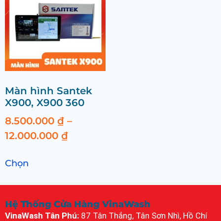
Màn hình Santek
X900, X900 360
8.500.000
₫
–
12.000.000
₫
Chọn
Hệ Thống Cửa Hàng VinaWash
VinaWash Tân Phú:
87 Tân Thắng, Tân Sơn Nhì, Hồ Chí