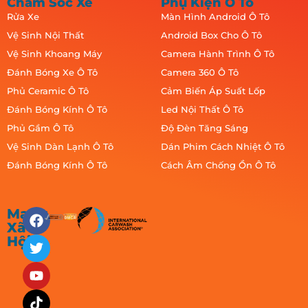
Chăm Sóc Xe
Phụ Kiện Ô Tô
Rửa Xe
Màn Hình Android Ô Tô
Vệ Sinh Nội Thất
Android Box Cho Ô Tô
Vệ Sinh Khoang Máy
Camera Hành Trình Ô Tô
Đánh Bóng Xe Ô Tô
Camera 360 Ô Tô
Phủ Ceramic Ô Tô
Cảm Biến Áp Suất Lốp
Đánh Bóng Kính Ô Tô
Led Nội Thất Ô Tô
Phủ Gầm Ô Tô
Độ Đèn Tăng Sáng
Vệ Sinh Dàn Lạnh Ô Tô
Dán Phim Cách Nhiệt Ô Tô
Đánh Bóng Kính Ô Tô
Cách Âm Chống Ồn Ô Tô
Mạng
Xã
Hội