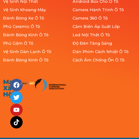
Vệ Sinh Nội Thất
Android Box Cho Ô Tô
Vệ Sinh Khoang Máy
Camera Hành Trình Ô Tô
Đánh Bóng Xe Ô Tô
Camera 360 Ô Tô
Phủ Ceramic Ô Tô
Cảm Biến Áp Suất Lốp
Đánh Bóng Kính Ô Tô
Led Nội Thất Ô Tô
Phủ Gầm Ô Tô
Độ Đèn Tăng Sáng
Vệ Sinh Dàn Lạnh Ô Tô
Dán Phim Cách Nhiệt Ô Tô
Đánh Bóng Kính Ô Tô
Cách Âm Chống Ồn Ô Tô
Mạng
Xã
Hội