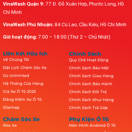
VinaWash Quận 9:
77 Đ. Đỗ Xuân Hợp, Phước Long, Hồ
Chí Minh
VinaWash Phú Nhuận:
84 Cù Lao, Cầu Kiệu, Hồ Chí Minh
Giờ hoạt động:
7:00 – 18:00 (Thứ 2 – Chủ Nhật)
Liên Kết Hữu Ích
Chính Sách
Về Chúng Tôi
Quy Chế Hoạt Động
Đặt Lịch Chăm Sóc Xe
Chính Sách Bảo Mật
Go Unlimited
Chính Sách Giao Hàng
Hệ Thống Cửa Hàng
Chính Sách Bảo Hành
Giá Xe Ô Tô 2025
Chính Sách Đổi Trả
Đăng Kiểm Xe Ô Tô
Chính Sách Khui Hàng
Sitemap
Chính Sách Trả Góp
Chăm Sóc Xe
Phụ Kiện Ô Tô
Rửa Xe
Màn Hình Android Ô Tô