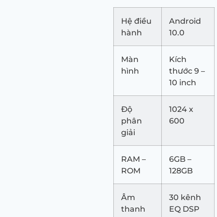
Hệ điều
Android
hành
10.0
Màn
Kích
hình
thước 9 –
10 inch
Độ
1024 x
phân
600
giải
RAM –
6GB –
ROM
128GB
Âm
30 kênh
thanh
EQ DSP