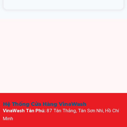
Hệ Thống Cửa Hàng VinaWash
VinaWash Tân Phú:
87 Tân Thắng, Tân Sơn Nhì, Hồ Chí
Minh