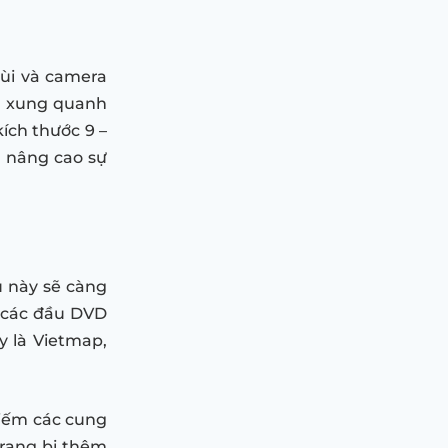
lùi và camera
và xung quanh
kích thước 9 –
e, nâng cao sự
u này sẽ càng
ố các đầu DVD
y là Vietmap,
kiếm các cung
rang bị thêm