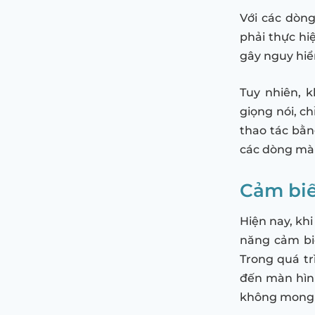
Với các dòn
phải thực hi
gây nguy hiểm
Tuy nhiên, 
giọng nói, c
thao tác bằn
các dòng mà
Cảm biế
Hiện nay, kh
năng cảm biế
Trong quá tr
đến màn hình
không mong