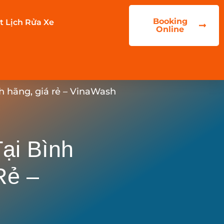
Booking
t Lịch Rửa Xe
Online
h hãng, giá rẻ – VinaWash
ại Bình
Rẻ –