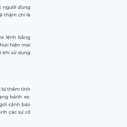
c người dùng
à thậm chí là
ra lệnh bằng
thực hiện mọi
ó khi sử dụng
 bị thêm tính
rạng bánh xe.
 gửi cảnh báo
ánh các sự cố