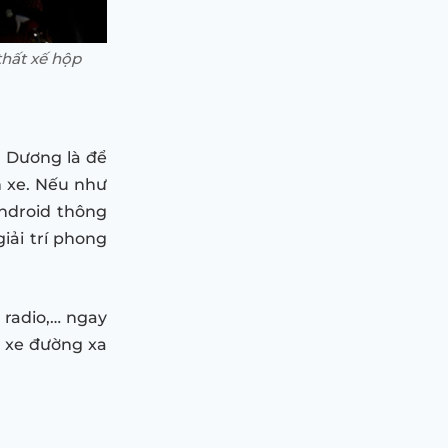
thất xế hộp
h Dương là để
n xe. Nếu như
ndroid thông
iải trí phong
 radio,… ngay
ái xe đường xa