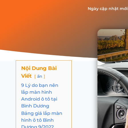
Ngày cập nhật mới
Nội Dung Bài
Viết
ẩn
9 Lý do bạn nên
lắp màn hình
Android ô tô tại
Bình Dương
Bảng giá lắp màn
hình ô tô Bình
Dương 9/2022