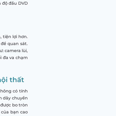
n độ đầu DVD
tiện lợi hơn.
 để quan sát.
ư: camera lùi,
ối đa va chạm
ội thất
hông có tính
ên dây chuyền
c được bo tròn
 của bạn cao