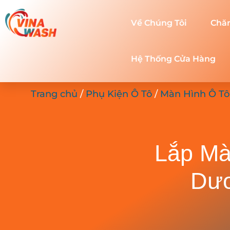
Về Chúng Tôi
Chă
Hệ Thống Cửa Hàng
Trang chủ
/
Phụ Kiện Ô Tô
/
Màn Hình Ô Tô
Lắp Mà
Dươ