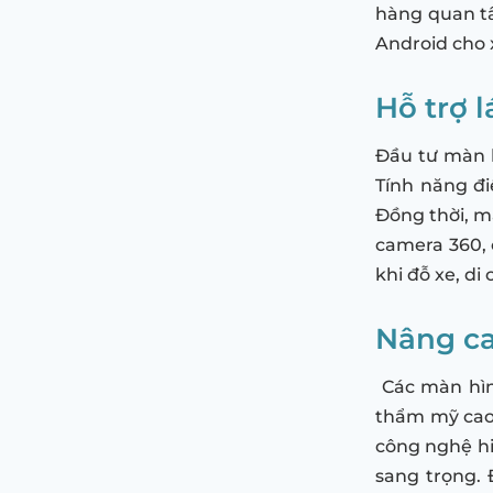
hàng quan t
Android cho 
Hỗ trợ l
Đầu tư màn h
Tính năng đi
Đồng thời, mà
camera 360, 
khi đỗ xe, d
Nâng ca
Các màn hìn
thẩm mỹ cao.
công nghệ hiệ
sang trọng.