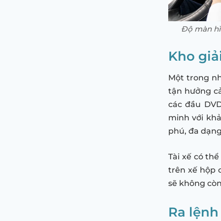
Độ màn hìn
Kho giả
Một trong nh
tận hưởng cả
các đầu DVD
minh với khả
phú, đa dạn
Tài xế có th
trên xế hộp c
sẽ không còn
Ra lệnh