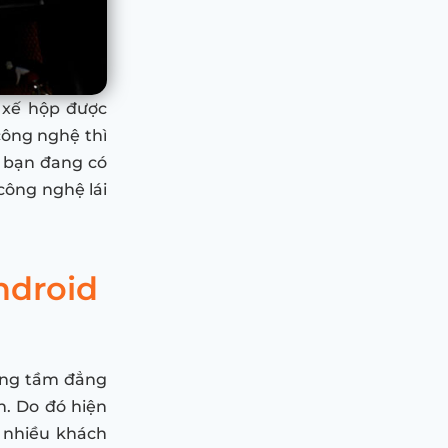
 xế hộp được
công nghệ thì
 bạn đang có
công nghệ lái
ndroid
nâng tầm đẳng
. Do đó hiện
t nhiều khách