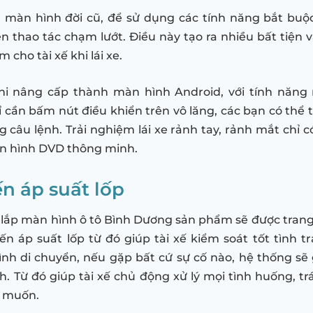
g màn hình đời cũ, để sử dụng các tính năng bắt buộ
ện thao tác chạm lướt. Điều này tạo ra nhiều bất tiện v
 cho tài xế khi lái xe.
khi nâng cấp thành màn hình Android, với tính năng 
hỉ cần bấm nút điều khiển trên vô lăng, các bạn có thể 
g câu lệnh. Trải nghiệm lái xe rảnh tay, rảnh mắt chỉ c
n hình DVD thông minh.
n áp suất lốp
i lắp màn hình ô tô Bình Dương sản phẩm sẽ được trang
n áp suất lốp từ đó giúp tài xế kiểm soát tốt tình t
ình di chuyển, nếu gặp bất cứ sự cố nào, hệ thống sẽ
. Từ đó giúp tài xế chủ động xử lý mọi tình huống, tr
 muốn.