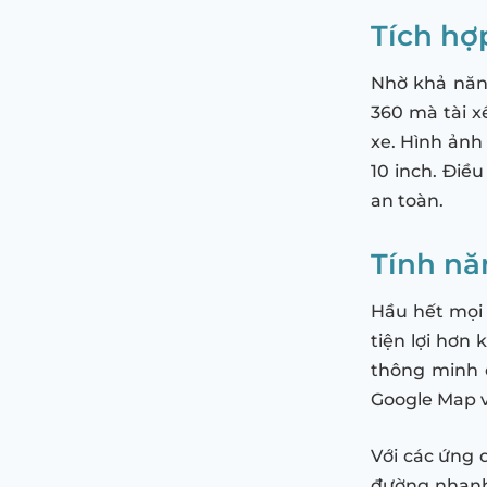
Tích hợ
Nhờ khả năng
360 mà tài x
xe. Hình ảnh 
10 inch. Điều
an toàn.
Tính nă
Hầu hết mọi 
tiện lợi hơn
thông minh đ
Google Map v
Với các ứng 
đường nhanh