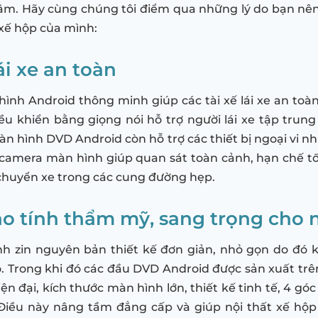
âm. Hãy cùng chúng tôi điểm qua những lý do bạn nê
xế hộp của mình:
ái xe an toàn
ình Android thông minh giúp các tài xế lái xe an toàn, 
ều khiển bằng giọng nói hỗ trợ người lái xe tập trung
n hình DVD Android còn hỗ trợ các thiết bị ngoại vi nh
camera màn hình giúp quan sát toàn cảnh, hạn chế t
i chuyển xe trong các cung đường hẹp.
o tính thẩm mỹ, sang trọng cho n
h zin nguyên bản thiết kế đơn giản, nhỏ gọn do đó k
 Trong khi đó các đầu DVD Android được sản xuất tr
n đại, kích thước màn hình lớn, thiết kế tinh tế, 4 gó
 Điều này nâng tầm đẳng cấp và giúp nội thất xế hộp