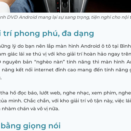
h DVD Android mang lại sự sang trọng, tiện nghi cho nội 
i trí phong phú, đa dạng
ững lý do bạn nên lắp màn hình Android ô tô tại Bìn
m giác lái xe thú vị với kho giải trí hoàn hảo ngay trê
 nguyên bản “nghèo nàn” tính năng thì màn hình A
 năng kết nối internet đỉnh cao mang đến tính năng g
g.
ể tha hồ đọc báo, lướt web, nghe nhạc, xem phim, nghe
ủa mình. Chắc chắn, với kho giải trí vô tận này, việc l
 nhàm chán và vô vị nữa.
 bằng giọng nói