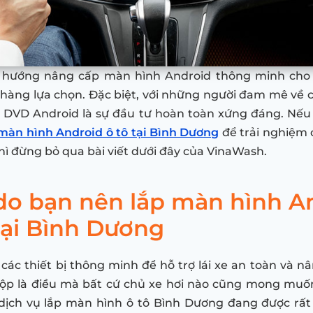
u hướng nâng cấp màn hình Android thông minh cho
hàng lựa chọn. Đặc biệt, với những người đam mê về 
 DVD Android là sự đầu tư hoàn toàn xứng đáng. Nếu
màn hình Android ô tô tại Bình Dương
để trải nghiệm 
thì đừng bỏ qua bài viết dưới đây của VinaWash.
 do bạn nên lắp màn hình A
tại Bình Dương
ị các thiết bị thông minh để hỗ trợ lái xe an toàn và 
hộp là điều mà bất cứ chủ xe hơi nào cũng mong muốn
 dịch vụ lắp màn hình ô tô Bình Dương đang được rấ