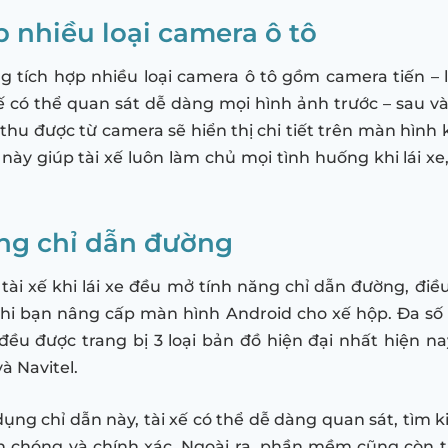
p nhiều loại camera ô tô
 tích hợp nhiều loại camera ô tô gồm camera tiến – 
ế có thể quan sát dễ dàng mọi hình ảnh trước – sau 
thu được từ camera sẽ hiển thị chi tiết trên màn hình 
 này giúp tài xế luôn làm chủ mọi tình huống khi lái x
ng chỉ dẫn đường
tài xế khi lái xe đều mở tính năng chỉ dẫn đường, điề
 khi bạn nâng cấp màn hình Android cho xế hộp. Đa s
ều được trang bị 3 loại bản đồ hiện đại nhất hiện na
à Navitel.
dụng chỉ dẫn này, tài xế có thể dễ dàng quan sát, tìm 
 chóng và chính xác. Ngoài ra, phần mềm cũng còn t