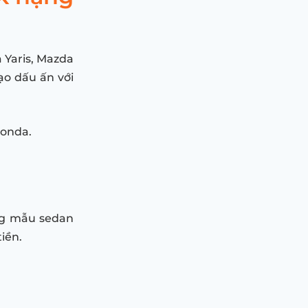
 Yaris, Mazda
ạo dấu ấn với
Honda.
ững mẫu sedan
iền.