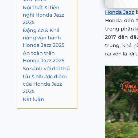
Nội thất & Tiện
Honda Jazz
l
nghi Honda Jazz
Honda đến t
2025
trong phân k
Động cơ & Khả
2017 đến đầ
năng vận hành
Honda Jazz 2025
trung, khả n
An toàn trên
rãi vốn là lợ
Honda Jazz 2025
So sánh với đối thủ
Ưu & Nhược điểm
của Honda Jazz
2025
Kết luận