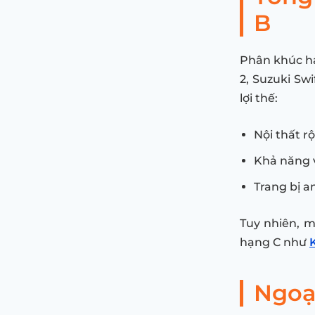
B
Phân khúc ha
2, Suzuki Sw
lợi thế:
Nội thất r
Khả năng v
Trang bị 
Tuy nhiên, m
hạng C như
Ngoạ