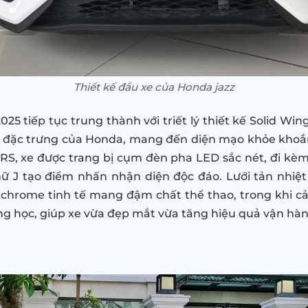
Thiết kế đầu xe của Honda jazz
25 tiếp tục trung thành với triết lý thiết kế Solid Wi
 đặc trưng của Honda, mang đến diện mạo khỏe khoắn
RS, xe được trang bị cụm đèn pha LED sắc nét, đi kè
ữ J tạo điểm nhấn nhận diện độc đáo. Lưới tản nhiệ
 chrome tinh tế mang đậm chất thể thao, trong khi c
ộng học, giúp xe vừa đẹp mắt vừa tăng hiệu quả vận hàn