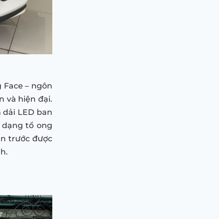
ng Face – ngôn
 và hiện đại.
m dải LED ban
t dạng tổ ong
ản trước được
h.