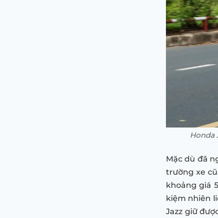
Honda J
Mặc dù đã ng
trường xe cũ
khoảng giá 5
kiệm nhiên l
Jazz giữ đượ