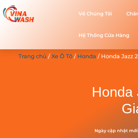
Về Chúng Tôi
Chă
Hệ Thống Cửa Hàng
Trang chủ
/
Xe Ô Tô
/
Honda
/ Honda Jazz 20
Honda J
Gi
Ngày cập nhật mới