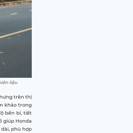
iên liệu
hưng trên thị
am khảo trong
 bền bỉ, tiết
tố giúp Honda
 dài, phù hợp