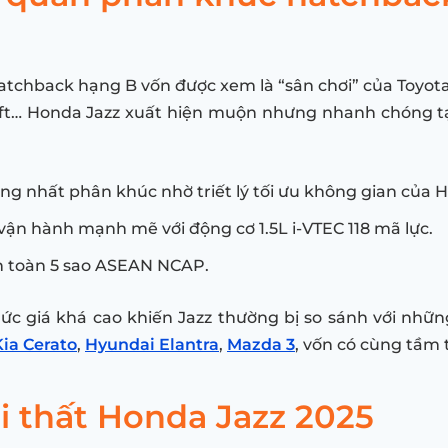
tchback hạng B vốn được xem là “sân chơi” của Toyota
ift… Honda Jazz xuất hiện muộn nhưng nhanh chóng t
ộng nhất phân khúc nhờ triết lý tối ưu không gian của 
ận hành mạnh mẽ với động cơ 1.5L i-VTEC 118 mã lực.
an toàn 5 sao ASEAN NCAP.
ức giá khá cao khiến Jazz thường bị so sánh với nh
Kia Cerato
,
Hyundai Elantra
,
Mazda 3
, vốn có cùng tầm t
i thất Honda Jazz 2025