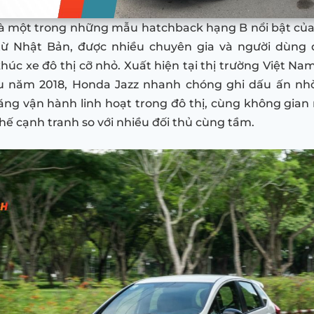
à một trong những mẫu hatchback hạng B nổi bật của
ừ Nhật Bản, được nhiều chuyên gia và người dùng 
húc xe đô thị cỡ nhỏ. Xuất hiện tại thị trường Việt Na
u năm 2018, Honda Jazz nhanh chóng ghi dấu ấn nhờ 
ăng vận hành linh hoạt trong đô thị, cùng không gian 
i thế cạnh tranh so với nhiều đối thủ cùng tầm.