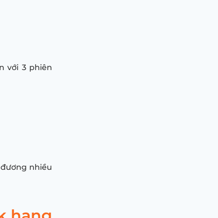
n với 3 phiên
g đương nhiều
k hạng