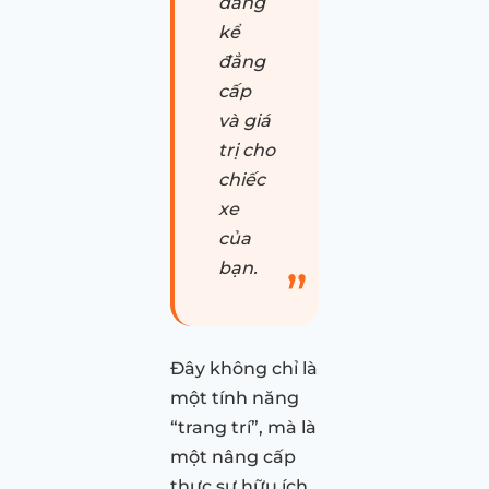
đáng
kể
đẳng
cấp
và giá
trị cho
chiếc
xe
của
bạn.
Đây không chỉ là
một tính năng
“trang trí”, mà là
một nâng cấp
thực sự hữu ích