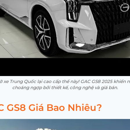
 xe Trung Quốc lại cao cấp thế này! GAC GS8 2025 khiến 
choáng ngợp bởi thiết kế, công nghệ và giá bán.
AC GS8 Giá Bao Nhiêu?