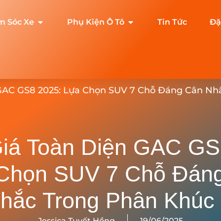
m Sóc Xe
Phụ Kiện Ô Tô
Tin Tức
Đặ
GAC GS8 2025: Lựa Chọn SUV 7 Chỗ Đáng Cân Nh
iá Toàn Diện GAC GS
Chọn SUV 7 Chỗ Đán
hắc Trong Phân Khúc
Jessica Tuyết Hồng
19/06/2025