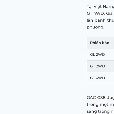
Tại Việt Nam
GT 4WD. Giá 
lăn bánh thự
phương.
Phiên bản
GL 2WD
GT 2WD
GT 4WD
GAC GS8 được
trong một m
sang trọng n