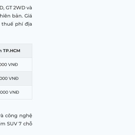
WD, GT 2WD và
hiên bản. Giá
 thuế phí địa
h TP.HCM
7.000 VNĐ
7.000 VNĐ
7.000 VNĐ
 và công nghệ
ếm SUV 7 chỗ