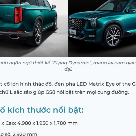
ữu ngôn ngữ thiết kế “Flying Dynamic”, mang lại cảm giác 
đại.
ệt cỡ lớn hình thác đổ, đèn pha LED Matrix Eye of the 
chữ L sắc sảo giúp GS8 nổi bật trên mọi cung đường.
ố kích thước nổi bật:
 x Cao: 4.980 x 1.950 x 1.780 mm
cơ sở: 2.920 mm