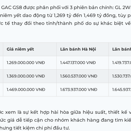
, GAC GS8 được phân phối với 3 phiên bản chính: GL 2
niêm yết dao động từ 1,269 tỷ đến 1,469 tỷ đồng, tùy p
c tế thay đổi theo tỉnh/thành phố do sự khác biệt về
Giá niêm yết
Lăn bánh Hà Nội
Lăn bán
1.269.000.000 VNĐ
1.447.137.000 VNĐ
1.419.73
1.369.000.000 VNĐ
1.560.537.000 VNĐ
1.530.73
1.469.000.000 VNĐ
1.673.937.000 VNĐ
1.645.93
 xem là sự kết hợp hài hòa giữa hiệu suất, thiết kế
ức giá dễ tiếp cận cho nhóm khách hàng đang tìm ki
hưng tiết kiệm chi phí đầu tư.