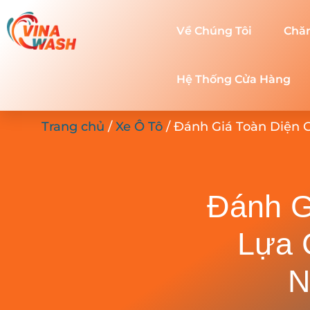
Về Chúng Tôi
Chă
Hệ Thống Cửa Hàng
Trang chủ
/
Xe Ô Tô
/ Đánh Giá Toàn Diện 
Đánh G
Lựa 
N