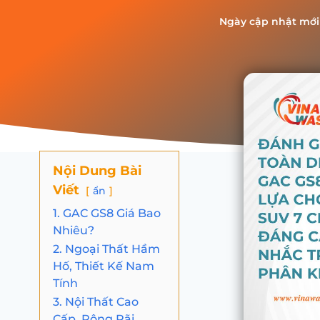
Ngày cập nhật mới
Nội Dung Bài
Viết
ẩn
1. GAC GS8 Giá Bao
Nhiêu?
2. Ngoại Thất Hầm
Hố, Thiết Kế Nam
Tính
3. Nội Thất Cao
Cấp, Rộng Rãi,