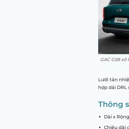
GAC GS8 sở h
Lưới tản nhi
hợp dải DRL 
Thông s
Dài x Rộng
Chiều dài 