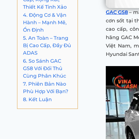
Thiết Kế Tinh Xảo
GAC GS8
– m
4. Động Cơ & Vận
cơn sốt tại 
Hành – Mạnh Mẽ,
cao cấp, côn
Ổn Định
hãng GAC Mot
5. An Toàn – Trang
Bị Cao Cấp, Đầy Đủ
Việt Nam, mà
ADAS
Hyundai San
6. So Sánh GAC
GS8 Với Đối Thủ
Cùng Phân Khúc
7. Phiên Bản Nào
Phù Hợp Với Bạn?
8. Kết Luận