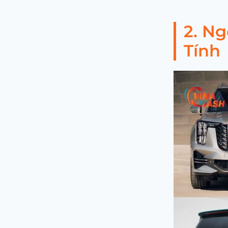
2. N
Tính