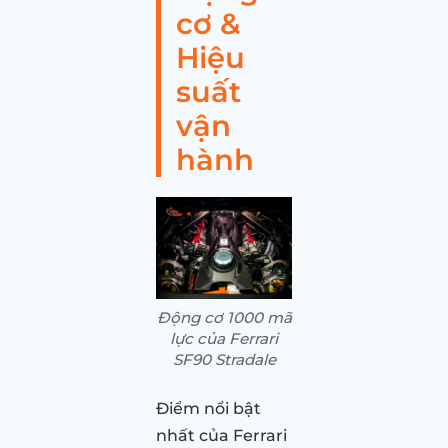
cơ &
Hiệu
suất
vận
hành
Động cơ 1000 mã
lực của Ferrari
SF90 Stradale
Điểm nổi bật
nhất của Ferrari