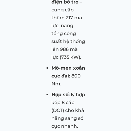
điện bổ trợ
–
cung cấp
thêm 217 mã
lực, nâng
tổng công
suất hệ thống
lên 986 mã
lực (735 kW).
Mô-men xoắn
cực đại:
800
Nm.
Hộp số:
ly hợp
kép 8 cấp
(DCT) cho khả
năng sang số
cực nhanh.