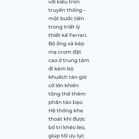
với kiểu tròn
truyền thống –
một bước tiến
trong triết lý
thiết kế Ferrari.
Bộ ống xả kép
mạ crom đặt
cao ở trung tâm
đi kèm bộ
khuếch tán gió
cỡ lớn khiến
tổng thể thêm
phần táo bạo.
Hệ thống khe
thoát khí được
bố trí khéo léo,
giúp tối ưu lực