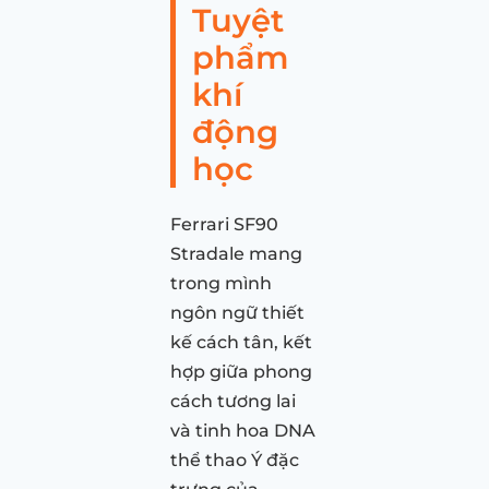
Tuyệt
phẩm
khí
động
học
Ferrari SF90
Stradale mang
trong mình
ngôn ngữ thiết
kế cách tân, kết
hợp giữa phong
cách tương lai
và tinh hoa DNA
thể thao Ý đặc