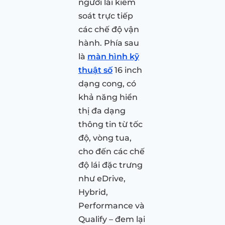
người lái kiểm
soát trực tiếp
các chế độ vận
hành. Phía sau
là
màn hình kỹ
thuật số
16 inch
dạng cong, có
khả năng hiển
thị đa dạng
thông tin từ tốc
độ, vòng tua,
cho đến các chế
độ lái đặc trưng
như eDrive,
Hybrid,
Performance và
Qualify – đem lại