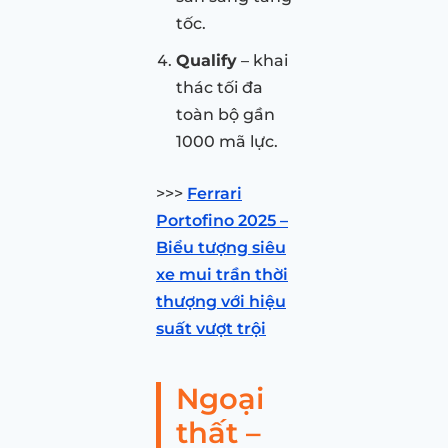
tốc.
Qualify
– khai
thác tối đa
toàn bộ gần
1000 mã lực.
>>>
Ferrari
Portofino 2025 –
Biểu tượng siêu
xe mui trần thời
thượng với hiệu
suất vượt trội
Ngoại
thất –