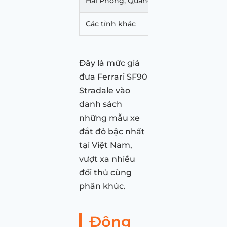
Hải Phòng, Quảng Ninh
15.458.997.
Các tỉnh khác
Khoảng 15.1
Đây là mức giá
đưa Ferrari SF90
Stradale vào
danh sách
những mẫu xe
đắt đỏ bậc nhất
tại Việt Nam,
vượt xa nhiều
đối thủ cùng
phân khúc.
Động