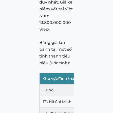
duy nhất. Giá xe
niêm yết tại Việt
Nam:
13.800.000.000
VNĐ.
Bảng giá lăn
bánh tại một số
tỉnh thành tiêu
biểu (ước tính):
Khu vực/Tỉnh thành
Giá lăn bá
Hà Nội
15.477.997.
TP. Hồ Chí Minh
15.201.997.0