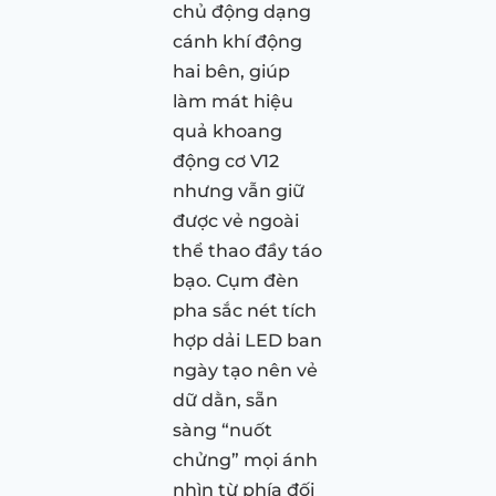
chủ động dạng
cánh khí động
hai bên, giúp
làm mát hiệu
quả khoang
động cơ V12
nhưng vẫn giữ
được vẻ ngoài
thể thao đầy táo
bạo. Cụm đèn
pha sắc nét tích
hợp dải LED ban
ngày tạo nên vẻ
dữ dằn, sẵn
sàng “nuốt
chửng” mọi ánh
nhìn từ phía đối