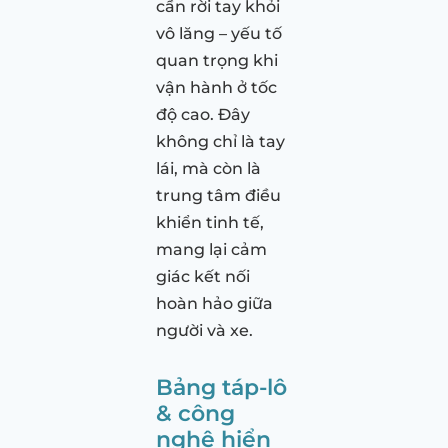
cần rời tay khỏi
vô lăng – yếu tố
quan trọng khi
vận hành ở tốc
độ cao. Đây
không chỉ là tay
lái, mà còn là
trung tâm điều
khiển tinh tế,
mang lại cảm
giác kết nối
hoàn hảo giữa
người và xe.
Bảng táp-lô
& công
nghệ hiển