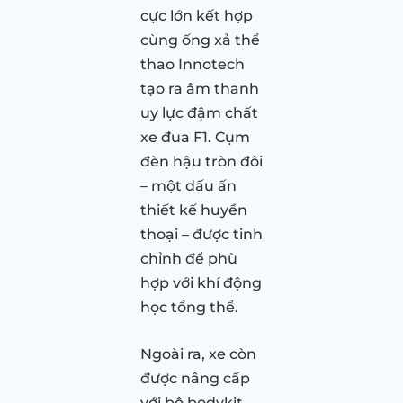
cực lớn kết hợp
cùng ống xả thể
thao Innotech
tạo ra âm thanh
uy lực đậm chất
xe đua F1. Cụm
đèn hậu tròn đôi
– một dấu ấn
thiết kế huyền
thoại – được tinh
chỉnh để phù
hợp với khí động
học tổng thể.
Ngoài ra, xe còn
được nâng cấp
với bộ bodykit