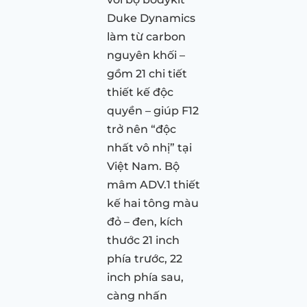
Duke Dynamics
làm từ carbon
nguyên khối –
gồm 21 chi tiết
thiết kế độc
quyền – giúp F12
trở nên “độc
nhất vô nhị” tại
Việt Nam. Bộ
mâm ADV.1 thiết
kế hai tông màu
đỏ – đen, kích
thước 21 inch
phía trước, 22
inch phía sau,
càng nhấn