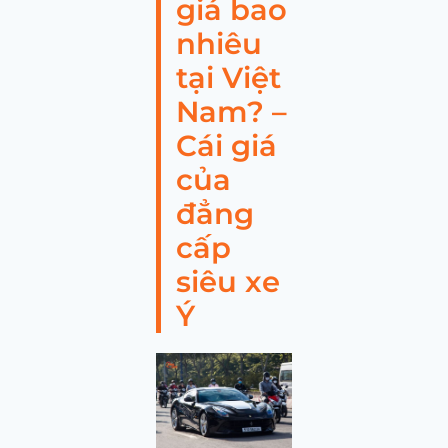
giá bao
nhiêu
tại Việt
Nam? –
Cái giá
của
đẳng
cấp
siêu xe
Ý