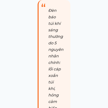
Đèn
báo
túi khí
sáng
thường
do 5
nguyên
nhân
chính:
lỗi cáp
xoắn
túi
khí,
hỏng
cảm