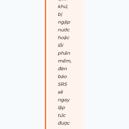
khứ,
bị
ngập
nước
hoặc
lỗi
phần
mềm,
đèn
báo
SRS
sẽ
ngay
lập
tức
được