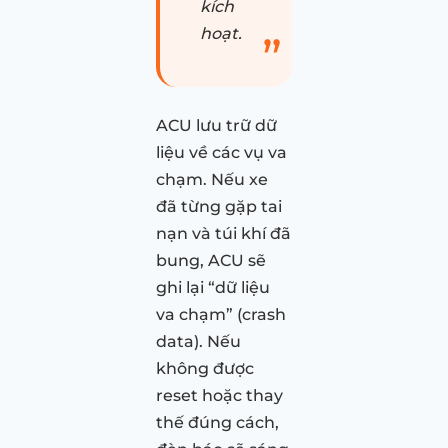
kích
hoạt.
ACU lưu trữ dữ
liệu về các vụ va
chạm. Nếu xe
đã từng gặp tai
nạn và túi khí đã
bung, ACU sẽ
ghi lại “dữ liệu
va chạm” (crash
data). Nếu
không được
reset hoặc thay
thế đúng cách,