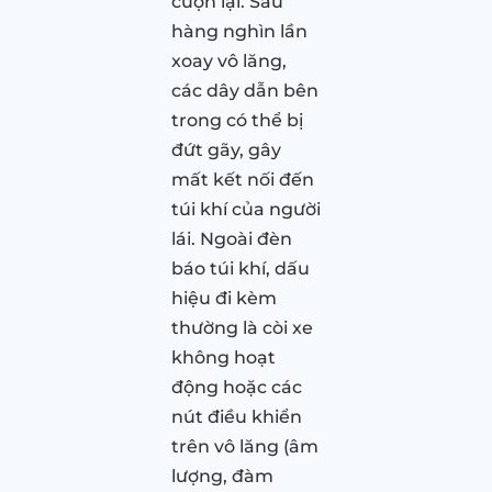
cuộn lại. Sau
hàng nghìn lần
xoay vô lăng,
các dây dẫn bên
trong có thể bị
đứt gãy, gây
mất kết nối đến
túi khí của người
lái. Ngoài đèn
báo túi khí, dấu
hiệu đi kèm
thường là còi xe
không hoạt
động hoặc các
nút điều khiển
trên vô lăng (âm
lượng, đàm