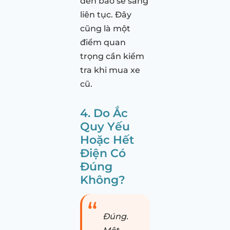
đèn báo sẽ sáng
liên tục. Đây
cũng là một
điểm quan
trọng cần kiểm
tra khi mua xe
cũ.
4. Do Ắc
Quy Yếu
Hoặc Hết
Điện Có
Đúng
Không?
Đúng.