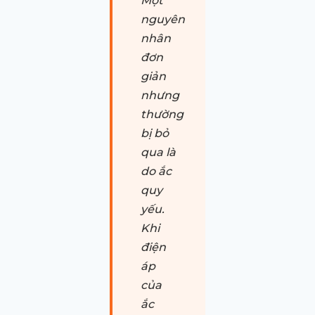
Một
nguyên
nhân
đơn
giản
nhưng
thường
bị bỏ
qua là
do ắc
quy
yếu.
Khi
điện
áp
của
ắc