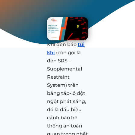
Khi đèn báo
túi
khí
(còn gọi là
đèn SRS –
Supplemental
Restraint
System) trên
bảng táp-lô đột
ngột phát sáng,
đó là dấu hiệu
cảnh báo hệ
thống an toàn
quan trọng nhất