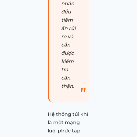
nhân
đều
tiềm
ẩn rủi
ro và
cần
được
kiểm
tra
cẩn
thận.
Hệ thống túi khí
là một mạng
lưới phức tạp