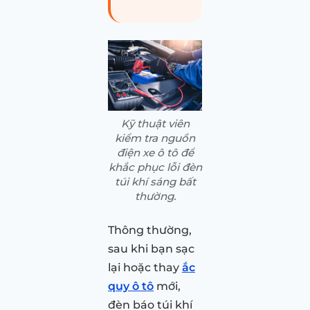
Kỹ thuật viên
kiểm tra nguồn
điện xe ô tô để
khắc phục lỗi đèn
túi khí sáng bất
thường.
Thông thường,
sau khi bạn sạc
lại hoặc thay
ắc
quy ô tô
mới,
đèn báo túi khí