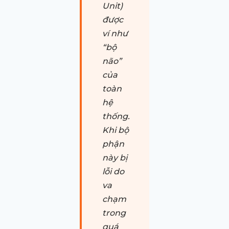
Unit)
được
ví như
“bộ
não”
của
toàn
hệ
thống.
Khi bộ
phận
này bị
lỗi do
va
chạm
trong
quá