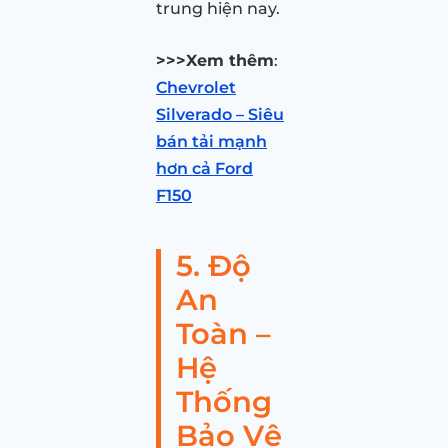
trung hiện nay.
>>>Xem thêm
:
Chevrolet
Silverado – Siêu
bán tải mạnh
hơn cả Ford
F150
5. Độ
An
Toàn –
Hệ
Thống
Bảo Vệ