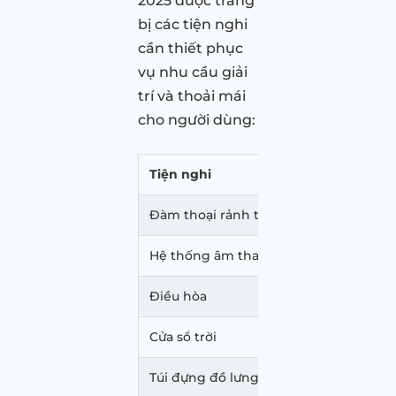
2025 được trang
bị các tiện nghi
cần thiết phục
vụ nhu cầu giải
trí và thoải mái
cho người dùng:
Tiện nghi
Phiên bả
Đàm thoại rảnh tay
Không
Hệ thống âm thanh
Radio, AM
Điều hòa
Tự động
Cửa sổ trời
Không
Túi đựng đồ lưng ghế
Có