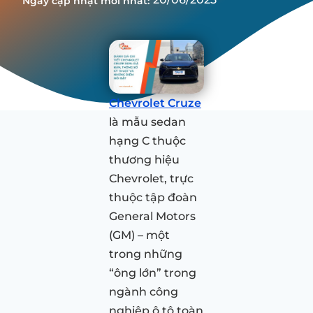
Ngày cập nhật mới nhất:
Chevrolet Cruze
là mẫu sedan
hạng C thuộc
thương hiệu
Chevrolet, trực
thuộc tập đoàn
General Motors
(GM) – một
trong những
“ông lớn” trong
ngành công
nghiệp ô tô toàn