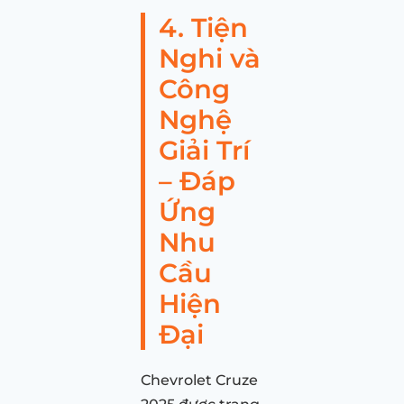
4. Tiện
Nghi và
Công
Nghệ
Giải Trí
– Đáp
Ứng
Nhu
Cầu
Hiện
Đại
Chevrolet Cruze