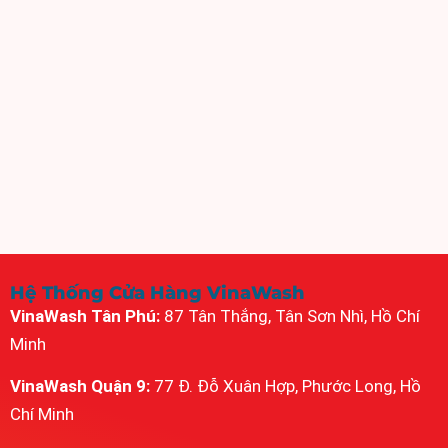
Hệ Thống Cửa Hàng VinaWash
VinaWash Tân Phú:
87 Tân Thắng, Tân Sơn Nhì, Hồ Chí
Minh
VinaWash Quận 9:
77 Đ. Đỗ Xuân Hợp, Phước Long, Hồ
Chí Minh