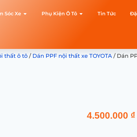
m Sóc Xe
Phụ Kiện Ô Tô
Tin Tức
Đặ
 thất ô tô
/
Dán PPF nội thất xe TOYOTA
/ Dán PP
4.500.000
₫