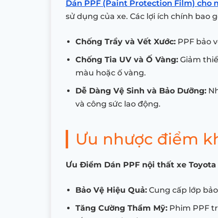
Dán PPF (Paint Protection Film) cho n
sử dụng của xe. Các lợi ích chính bao 
Chống Trầy và Vết Xước:
PPF bảo vệ
Chống Tia UV và Ố Vàng:
Giảm thiể
màu hoặc ố vàng.
Dễ Dàng Vệ Sinh và Bảo Dưỡng:
Nh
và công sức lao động.
Ưu nhược điểm kh
Ưu Điểm Dán PPF nội thất xe Toyota
Bảo Vệ Hiệu Quả:
Cung cấp lớp bảo 
Tăng Cường Thẩm Mỹ:
Phim PPF tr