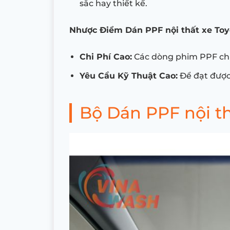
sắc hay thiết kế.
Nhược Điểm Dán PPF nội thất xe Toy
Chi Phí Cao:
Các dòng phim PPF chí
Yêu Cầu Kỹ Thuật Cao:
Để đạt được 
Bộ Dán PPF nội t