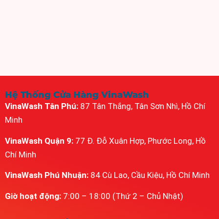
Hệ Thống Cửa Hàng VinaWash
VinaWash Tân Phú:
87 Tân Thắng, Tân Sơn Nhì, Hồ Chí
Minh
VinaWash Quận 9:
77 Đ. Đỗ Xuân Hợp, Phước Long, Hồ
Chí Minh
VinaWash Phú Nhuận:
84 Cù Lao, Cầu Kiệu, Hồ Chí Minh
Giờ hoạt động:
7:00 – 18:00 (Thứ 2 – Chủ Nhật)