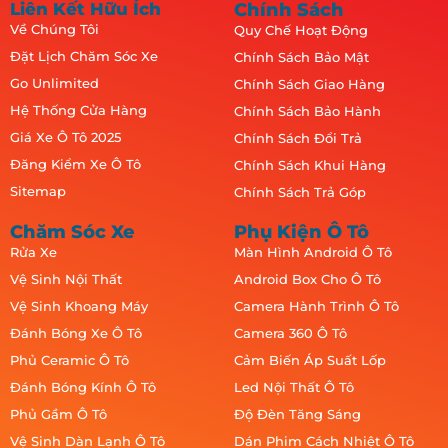
Liên Kết Hữu Ích
Chính Sách
Về Chúng Tôi
Quy Chế Hoạt Động
Đặt Lịch Chăm Sóc Xe
Chính Sách Bảo Mật
Go Unlimited
Chính Sách Giao Hàng
Hệ Thống Cửa Hàng
Chính Sách Bảo Hành
Giá Xe Ô Tô 2025
Chính Sách Đổi Trả
Đăng Kiểm Xe Ô Tô
Chính Sách Khui Hàng
Sitemap
Chính Sách Trả Góp
Chăm Sóc Xe
Phụ Kiện Ô Tô
Rửa Xe
Màn Hình Android Ô Tô
Vệ Sinh Nội Thất
Android Box Cho Ô Tô
Vệ Sinh Khoang Máy
Camera Hành Trình Ô Tô
Đánh Bóng Xe Ô Tô
Camera 360 Ô Tô
Phủ Ceramic Ô Tô
Cảm Biến Áp Suất Lốp
Đánh Bóng Kính Ô Tô
Led Nội Thất Ô Tô
Phủ Gầm Ô Tô
Độ Đèn Tăng Sáng
Vệ Sinh Dàn Lạnh Ô Tô
Dán Phim Cách Nhiệt Ô Tô