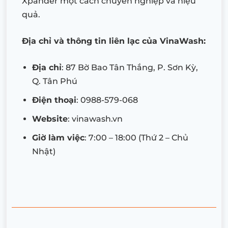
Xpander một cách chuyên nghiệp và hiệu
quả.
Địa chỉ và thông tin liên lạc của VinaWash:
Địa chỉ
: 87 Bờ Bao Tân Thắng, P. Sơn Kỳ,
Q. Tân Phú
Điện thoại
: 0988-579-068
Website
: vinawash.vn
Giờ làm việc
: 7:00 – 18:00 (Thứ 2 – Chủ
Nhật)