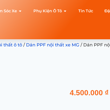
m Sóc Xe
Phụ Kiện Ô Tô
Tin Tức
Đặ
 thất ô tô
/
Dán PPF nội thất xe MG
/ Dán PPF nộ
4.500.000
₫