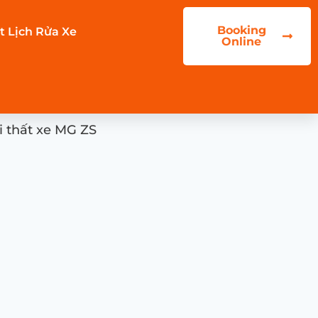
Booking
t Lịch Rửa Xe
Online
i thất xe MG ZS