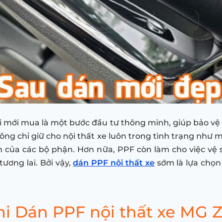
 mới mua là một bước đầu tư thông minh, giúp bảo vệ nội
ông chỉ giữ cho nội thất xe luôn trong tình trạng như m
n của các bộ phận. Hơn nữa, PPF còn làm cho việc vệ s
tương lai. Bởi vậy,
dán PPF nội thất xe
sớm là lựa chọn 
i Dán PPF nội thất xe MG 