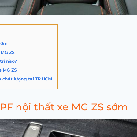
 sớm
e MG ZS
trí nào?
xe MG ZS
n chất lượng tại TP.HCM
PPF nội thất xe MG ZS sớm