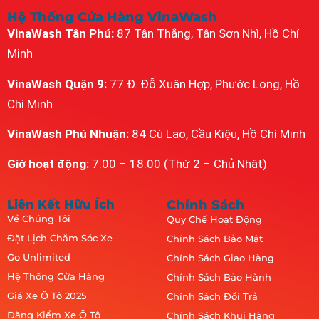
Hệ Thống Cửa Hàng VinaWash
VinaWash Tân Phú:
87 Tân Thắng, Tân Sơn Nhì, Hồ Chí
Minh
VinaWash Quận 9:
77 Đ. Đỗ Xuân Hợp, Phước Long, Hồ
Chí Minh
VinaWash Phú Nhuận:
84 Cù Lao, Cầu Kiệu, Hồ Chí Minh
Giờ hoạt động:
7:00 – 18:00 (Thứ 2 – Chủ Nhật)
Liên Kết Hữu Ích
Chính Sách
Về Chúng Tôi
Quy Chế Hoạt Động
Đặt Lịch Chăm Sóc Xe
Chính Sách Bảo Mật
Go Unlimited
Chính Sách Giao Hàng
Hệ Thống Cửa Hàng
Chính Sách Bảo Hành
Giá Xe Ô Tô 2025
Chính Sách Đổi Trả
Đăng Kiểm Xe Ô Tô
Chính Sách Khui Hàng