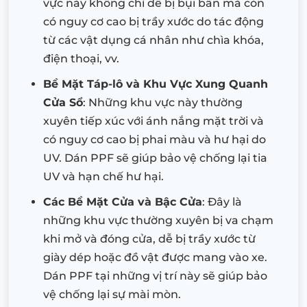
vực này không chỉ dễ bị bụi bẩn mà còn
có nguy cơ cao bị trầy xước do tác động
từ các vật dụng cá nhân như chìa khóa,
điện thoại, vv.
Bề Mặt Táp-lô và Khu Vực Xung Quanh
Cửa Sổ
: Những khu vực này thường
xuyên tiếp xúc với ánh nắng mặt trời và
có nguy cơ cao bị phai màu và hư hại do
UV. Dán PPF sẽ giúp bảo vệ chống lại tia
UV và hạn chế hư hại.
Các Bề Mặt Cửa và Bậc Cửa
: Đây là
những khu vực thường xuyên bị va chạm
khi mở và đóng cửa, dễ bị trầy xước từ
giày dép hoặc đồ vật được mang vào xe.
Dán PPF tại những vị trí này sẽ giúp bảo
vệ chống lại sự mài mòn.