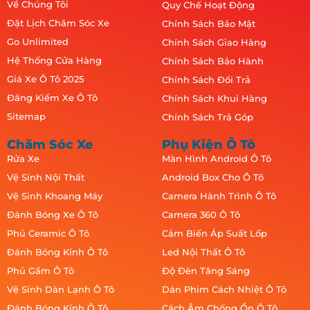
Về Chúng Tôi
Quy Chế Hoạt Động
Đặt Lịch Chăm Sóc Xe
Chính Sách Bảo Mật
Go Unlimited
Chính Sách Giao Hàng
Hệ Thống Cửa Hàng
Chính Sách Bảo Hành
Giá Xe Ô Tô 2025
Chính Sách Đổi Trả
Đăng Kiểm Xe Ô Tô
Chính Sách Khui Hàng
Sitemap
Chính Sách Trả Góp
Chăm Sóc Xe
Phụ Kiện Ô Tô
Rửa Xe
Màn Hình Android Ô Tô
Vệ Sinh Nội Thất
Android Box Cho Ô Tô
Vệ Sinh Khoang Máy
Camera Hành Trình Ô Tô
Đánh Bóng Xe Ô Tô
Camera 360 Ô Tô
Phủ Ceramic Ô Tô
Cảm Biến Áp Suất Lốp
Đánh Bóng Kính Ô Tô
Led Nội Thất Ô Tô
Phủ Gầm Ô Tô
Độ Đèn Tăng Sáng
Vệ Sinh Dàn Lạnh Ô Tô
Dán Phim Cách Nhiệt Ô Tô
Đánh Bóng Kính Ô Tô
Cách Âm Chống Ồn Ô Tô