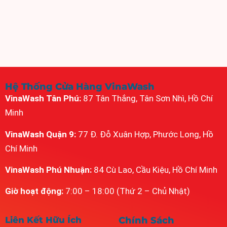
Hệ Thống Cửa Hàng VinaWash
VinaWash Tân Phú:
87 Tân Thắng, Tân Sơn Nhì, Hồ Chí
Minh
VinaWash Quận 9:
77 Đ. Đỗ Xuân Hợp, Phước Long, Hồ
Chí Minh
VinaWash Phú Nhuận:
84 Cù Lao, Cầu Kiệu, Hồ Chí Minh
Giờ hoạt động:
7:00 – 18:00 (Thứ 2 – Chủ Nhật)
Liên Kết Hữu Ích
Chính Sách