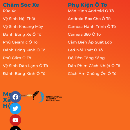
Chăm Sóc Xe
Phụ Kiện Ô Tô
Rửa Xe
Màn Hình Android Ô Tô
Vệ Sinh Nội Thất
Android Box Cho Ô Tô
Vệ Sinh Khoang Máy
Camera Hành Trình Ô Tô
Đánh Bóng Xe Ô Tô
Camera 360 Ô Tô
Phủ Ceramic Ô Tô
Cảm Biến Áp Suất Lốp
Đánh Bóng Kính Ô Tô
Led Nội Thất Ô Tô
Phủ Gầm Ô Tô
Độ Đèn Tăng Sáng
Vệ Sinh Dàn Lạnh Ô Tô
Dán Phim Cách Nhiệt Ô Tô
Đánh Bóng Kính Ô Tô
Cách Âm Chống Ồn Ô Tô
Mạng
Xã
Hội