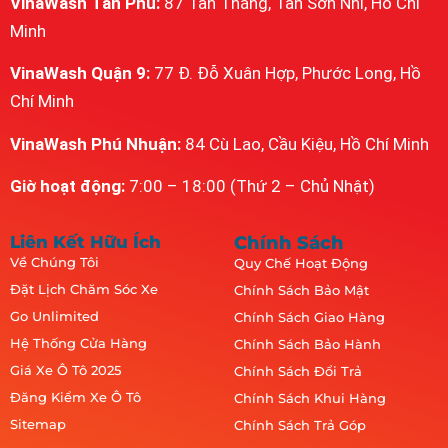
VinaWash Tân Phú:
87 Tân Thắng, Tân Sơn Nhì, Hồ Chí
Minh
VinaWash Quận 9:
77 Đ. Đỗ Xuân Hợp, Phước Long, Hồ
Chí Minh
VinaWash Phú Nhuận:
84 Cù Lao, Cầu Kiệu, Hồ Chí Minh
Giờ hoạt động:
7:00 – 18:00 (Thứ 2 – Chủ Nhật)
Liên Kết Hữu Ích
Chính Sách
Về Chúng Tôi
Quy Chế Hoạt Động
Đặt Lịch Chăm Sóc Xe
Chính Sách Bảo Mật
Go Unlimited
Chính Sách Giao Hàng
Hệ Thống Cửa Hàng
Chính Sách Bảo Hành
Giá Xe Ô Tô 2025
Chính Sách Đổi Trả
Đăng Kiểm Xe Ô Tô
Chính Sách Khui Hàng
Sitemap
Chính Sách Trả Góp