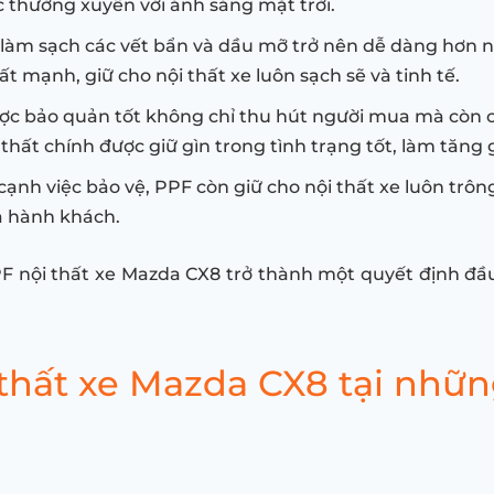
c thường xuyên với ánh sáng mặt trời.
 làm sạch các vết bẩn và dầu mỡ trở nên dễ dàng hơn 
 mạnh, giữ cho nội thất xe luôn sạch sẽ và tinh tế.
ợc bảo quản tốt không chỉ thu hút người mua mà còn có 
ất chính được giữ gìn trong tình trạng tốt, làm tăng gi
ạnh việc bảo vệ, PPF còn giữ cho nội thất xe luôn trông
à hành khách.
F nội thất xe Mazda CX8 trở thành một quyết định đầu
hất xe Mazda CX8 tại những