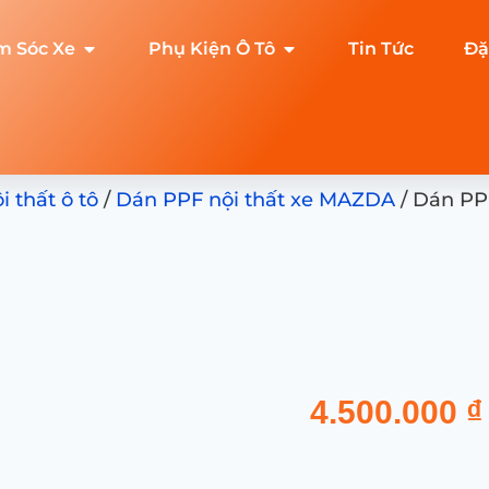
m Sóc Xe
Phụ Kiện Ô Tô
Tin Tức
Đặ
 thất ô tô
/
Dán PPF nội thất xe MAZDA
/ Dán PP
4.500.000
₫