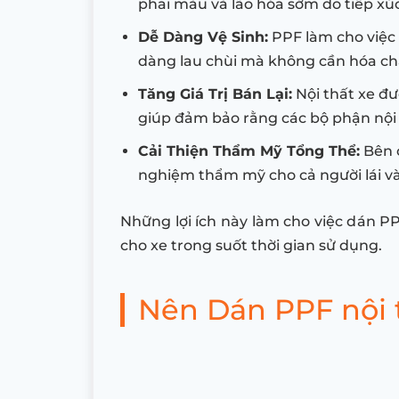
phai màu và lão hóa sớm do tiếp xú
Dễ Dàng Vệ Sinh:
PPF làm cho việc
dàng lau chùi mà không cần hóa chất
Tăng Giá Trị Bán Lại:
Nội thất xe đư
giúp đảm bảo rằng các bộ phận nội th
Cải Thiện Thẩm Mỹ Tổng Thể:
Bên c
nghiệm thẩm mỹ cho cả người lái v
Những lợi ích này làm cho việc dán PP
cho xe trong suốt thời gian sử dụng.
Nên Dán PPF nội t