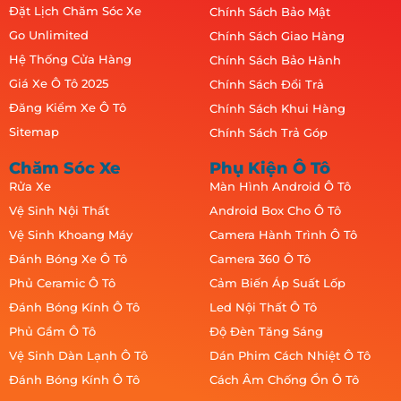
Đặt Lịch Chăm Sóc Xe
Chính Sách Bảo Mật
Go Unlimited
Chính Sách Giao Hàng
Hệ Thống Cửa Hàng
Chính Sách Bảo Hành
Giá Xe Ô Tô 2025
Chính Sách Đổi Trả
Đăng Kiểm Xe Ô Tô
Chính Sách Khui Hàng
Sitemap
Chính Sách Trả Góp
Chăm Sóc Xe
Phụ Kiện Ô Tô
Rửa Xe
Màn Hình Android Ô Tô
Vệ Sinh Nội Thất
Android Box Cho Ô Tô
Vệ Sinh Khoang Máy
Camera Hành Trình Ô Tô
Đánh Bóng Xe Ô Tô
Camera 360 Ô Tô
Phủ Ceramic Ô Tô
Cảm Biến Áp Suất Lốp
Đánh Bóng Kính Ô Tô
Led Nội Thất Ô Tô
Phủ Gầm Ô Tô
Độ Đèn Tăng Sáng
Vệ Sinh Dàn Lạnh Ô Tô
Dán Phim Cách Nhiệt Ô Tô
Đánh Bóng Kính Ô Tô
Cách Âm Chống Ồn Ô Tô