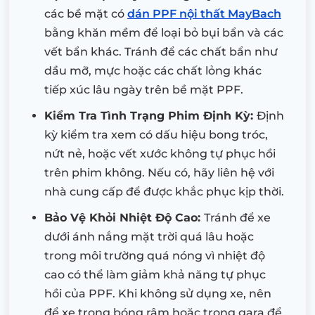
các bề mặt có
dán PPF nội thất MayBach
bằng khăn mềm để loại bỏ bụi bẩn và các
vết bẩn khác. Tránh để các chất bẩn như
dầu mỡ, mực hoặc các chất lỏng khác
tiếp xúc lâu ngày trên bề mặt PPF.
Kiểm Tra Tình Trạng Phim Định Kỳ:
Định
kỳ kiểm tra xem có dấu hiệu bong tróc,
nứt nẻ, hoặc vết xước không tự phục hồi
trên phim không. Nếu có, hãy liên hệ với
nhà cung cấp để được khắc phục kịp thời.
Bảo Vệ Khỏi Nhiệt Độ Cao:
Tránh để xe
dưới ánh nắng mặt trời quá lâu hoặc
trong môi trường quá nóng vì nhiệt độ
cao có thể làm giảm khả năng tự phục
hồi của PPF. Khi không sử dụng xe, nên
để xe trong bóng râm hoặc trong gara để