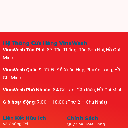
Hệ Thống Cửa Hàng VinaWash
VinaWash Tân Phú:
87 Tân Thắng, Tân Sơn Nhì, Hồ Chí
Minh
VinaWash Quận 9:
77 Đ. Đỗ Xuân Hợp, Phước Long, Hồ
Chí Minh
VinaWash Phú Nhuận:
84 Cù Lao, Cầu Kiệu, Hồ Chí Minh
Giờ hoạt động:
7:00 – 18:00 (Thứ 2 – Chủ Nhật)
Liên Kết Hữu Ích
Chính Sách
Về Chúng Tôi
Quy Chế Hoạt Động