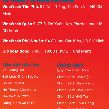
Hệ Thống Cửa Hàng VinaWash
VinaWash Tân Phú:
87 Tân Thắng, Tân Sơn Nhì, Hồ Chí
Minh
VinaWash Quận 9:
77 Đ. Đỗ Xuân Hợp, Phước Long, Hồ
Chí Minh
VinaWash Phú Nhuận:
84 Cù Lao, Cầu Kiệu, Hồ Chí Minh
Giờ hoạt động:
7:00 – 18:00 (Thứ 2 – Chủ Nhật)
Liên Kết Hữu Ích
Chính Sách
Về Chúng Tôi
Quy Chế Hoạt Động
Đặt Lịch Chăm Sóc Xe
Chính Sách Bảo Mật
Go Unlimited
Chính Sách Giao Hàng
Hệ Thống Cửa Hàng
Chính Sách Bảo Hành
Giá Xe Ô Tô 2025
Chính Sách Đổi Trả
Đăng Kiểm Xe Ô Tô
Chính Sách Khui Hàng