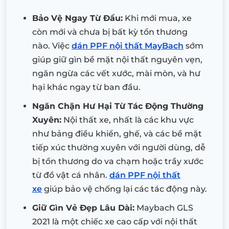
Bảo Vệ Ngay Từ Đầu:
Khi mới mua, xe
còn mới và chưa bị bất kỳ tổn thương
nào. Việc
dán PPF nội thất MayBach
sớm
giúp giữ gìn bề mặt nội thất nguyên vẹn,
ngăn ngừa các vết xước, mài mòn, và hư
hại khác ngay từ ban đầu.
Ngăn Chặn Hư Hại Từ Tác Động Thường
Xuyên:
Nội thất xe, nhất là các khu vực
như bảng điều khiển, ghế, và các bề mặt
tiếp xúc thường xuyên với người dùng, dễ
bị tổn thương do va chạm hoặc trầy xước
từ đồ vật cá nhân.
dán PPF nội thất
xe
giúp bảo vệ chống lại các tác động này.
Giữ Gìn Vẻ Đẹp Lâu Dài:
Maybach GLS
2021 là một chiếc xe cao cấp với nội thất