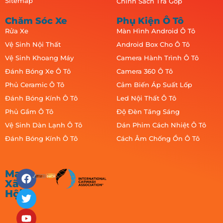
Sitemap
Chính Sách Trả Góp
Chăm Sóc Xe
Phụ Kiện Ô Tô
Rửa Xe
Màn Hình Android Ô Tô
Vệ Sinh Nội Thất
Android Box Cho Ô Tô
Vệ Sinh Khoang Máy
Camera Hành Trình Ô Tô
Đánh Bóng Xe Ô Tô
Camera 360 Ô Tô
Phủ Ceramic Ô Tô
Cảm Biến Áp Suất Lốp
Đánh Bóng Kính Ô Tô
Led Nội Thất Ô Tô
Phủ Gầm Ô Tô
Độ Đèn Tăng Sáng
Vệ Sinh Dàn Lạnh Ô Tô
Dán Phim Cách Nhiệt Ô Tô
Đánh Bóng Kính Ô Tô
Cách Âm Chống Ồn Ô Tô
Mạng
Xã
Hội