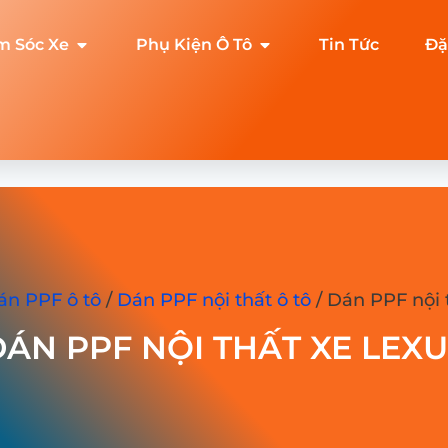
m Sóc Xe
Phụ Kiện Ô Tô
Tin Tức
Đặ
án PPF ô tô
/
Dán PPF nội thất ô tô
/ Dán PPF nội 
ÁN PPF NỘI THẤT XE LEX