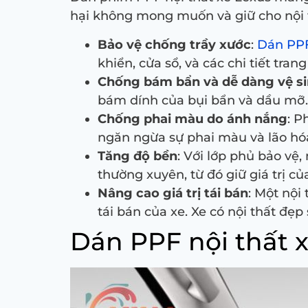
hại không mong muốn và giữ cho nội th
Bảo vệ chống trầy xước
:
Dán PP
khiển, cửa sổ, và các chi tiết tra
Chống bám bẩn và dễ dàng vệ s
bám dính của bụi bẩn và dầu mỡ. 
Chống phai màu do ánh nắng
: P
ngăn ngừa sự phai màu và lão hóa 
Tăng độ bền
: Với lớp phủ bảo vệ
thường xuyên, từ đó giữ giá trị củ
Nâng cao giá trị tái bán
: Một nội
tái bán của xe. Xe có nội thất đẹ
Dán PPF nội thất x