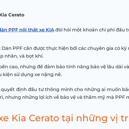
Kia Cerato
dán PPF nội thất xe KIA
đòi hỏi một khoản chi phí đầu t
: Dán PPF cần được thực hiện bởi các chuyên gia có kỹ
p nhăn, và bọt khí.
bền cao, nhưng để đảm bảo tính năng bảo vệ lâu dài và
iều kiện sử dụng xe nặng nề.
 quyết định đầu tư thông minh cho những ai muốn bảo 
trì, nhưng những lợi ích về bảo vệ và thẩm mỹ mà PPF m
e Kia Cerato tại những vị tr