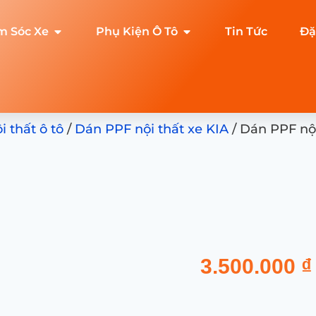
m Sóc Xe
Phụ Kiện Ô Tô
Tin Tức
Đặ
 thất ô tô
/
Dán PPF nội thất xe KIA
/ Dán PPF nội
3.500.000
₫