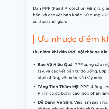
Dán PPF (Paint Protection Film) là giả
bẩn, và các vết bẩn khác. Sử dụng PPF
xe theo thời gian.
Ưu nhược điểm khi
Ưu điểm khi dán PPF nội thất xe Kia
Bảo Vệ Hiệu Quả
: PPF cung cấp mộ
tay, và các vết bẩn từ đồ uống. Lớp
khỏi những vết xước và trầy xước.
Tăng Tính Thẩm Mỹ
: PPF không chỉ
Phim có độ bóng cao, góp phần làm 
Dễ Dàng Vệ Sinh
: Việc làm sạch n
không cần sử dụng hóa chất mạnh.