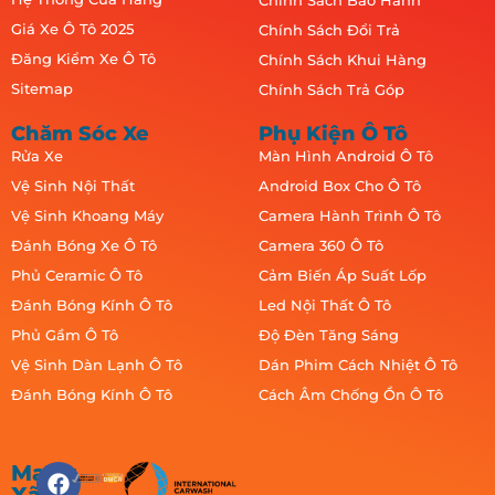
Chính Sách Bảo Hành
Giá Xe Ô Tô 2025
Chính Sách Đổi Trả
Đăng Kiểm Xe Ô Tô
Chính Sách Khui Hàng
Sitemap
Chính Sách Trả Góp
Chăm Sóc Xe
Phụ Kiện Ô Tô
Rửa Xe
Màn Hình Android Ô Tô
Vệ Sinh Nội Thất
Android Box Cho Ô Tô
Vệ Sinh Khoang Máy
Camera Hành Trình Ô Tô
Đánh Bóng Xe Ô Tô
Camera 360 Ô Tô
Phủ Ceramic Ô Tô
Cảm Biến Áp Suất Lốp
Đánh Bóng Kính Ô Tô
Led Nội Thất Ô Tô
Phủ Gầm Ô Tô
Độ Đèn Tăng Sáng
Vệ Sinh Dàn Lạnh Ô Tô
Dán Phim Cách Nhiệt Ô Tô
Đánh Bóng Kính Ô Tô
Cách Âm Chống Ồn Ô Tô
Mạng