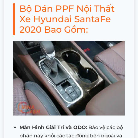
Bộ Dán PPF Nội Thất
Xe Hyundai SantaFe
2020 Bao Gồm:
Màn Hình Giải Trí và ODO:
Bảo vệ các bộ
phận này khỏi các tác động bên ngoài và