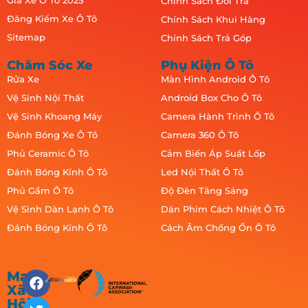
Giá Xe Ô Tô 2025
Chính Sách Đổi Trả
Đăng Kiểm Xe Ô Tô
Chính Sách Khui Hàng
Sitemap
Chính Sách Trả Góp
Chăm Sóc Xe
Phụ Kiện Ô Tô
Rửa Xe
Màn Hình Android Ô Tô
Vệ Sinh Nội Thất
Android Box Cho Ô Tô
Vệ Sinh Khoang Máy
Camera Hành Trình Ô Tô
Đánh Bóng Xe Ô Tô
Camera 360 Ô Tô
Phủ Ceramic Ô Tô
Cảm Biến Áp Suất Lốp
Đánh Bóng Kính Ô Tô
Led Nội Thất Ô Tô
Phủ Gầm Ô Tô
Độ Đèn Tăng Sáng
Vệ Sinh Dàn Lạnh Ô Tô
Dán Phim Cách Nhiệt Ô Tô
Đánh Bóng Kính Ô Tô
Cách Âm Chống Ồn Ô Tô
Mạng
Xã
Hội