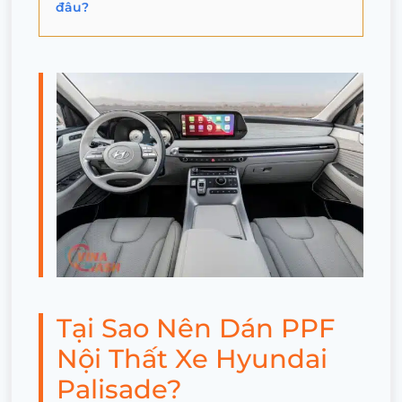
đâu?
Tại Sao Nên Dán PPF
Nội Thất Xe Hyundai
Palisade?