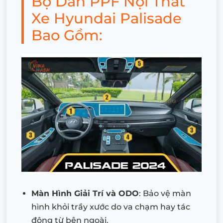
Bộ Dán PPF Nội Thất
Xe Hyundai Palisade
Bao Gồm:
Màn Hình Giải Trí và ODO
: Bảo vệ màn
hình khỏi trầy xước do va chạm hay tác
động từ bên ngoài.