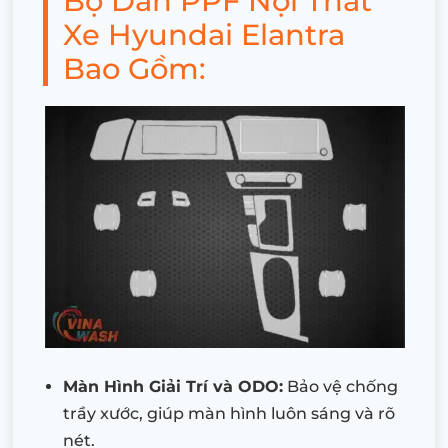
Bộ Dán PPF Nội Thất
Xe Hyundai Elantra
Bao Gồm:
Màn Hình Giải Trí và ODO:
Bảo vệ chống
trầy xước, giúp màn hình luôn sáng và rõ
nét.