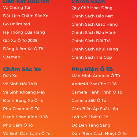
Liên Kết Hữu Ích
Chính Sách
Về Chúng Tôi
Quy Chế Hoạt Động
Đặt Lịch Chăm Sóc Xe
Chính Sách Bảo Mật
Go Unlimited
Chính Sách Giao Hàng
Hệ Thống Cửa Hàng
Chính Sách Bảo Hành
Giá Xe Ô Tô 2025
Chính Sách Đổi Trả
Đăng Kiểm Xe Ô Tô
Chính Sách Khui Hàng
Sitemap
Chính Sách Trả Góp
Chăm Sóc Xe
Phụ Kiện Ô Tô
Rửa Xe
Màn Hình Android Ô Tô
Vệ Sinh Nội Thất
Android Box Cho Ô Tô
Vệ Sinh Khoang Máy
Camera Hành Trình Ô Tô
Đánh Bóng Xe Ô Tô
Camera 360 Ô Tô
Phủ Ceramic Ô Tô
Cảm Biến Áp Suất Lốp
Đánh Bóng Kính Ô Tô
Led Nội Thất Ô Tô
Phủ Gầm Ô Tô
Độ Đèn Tăng Sáng
Vệ Sinh Dàn Lạnh Ô Tô
Dán Phim Cách Nhiệt Ô Tô