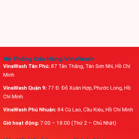
Hệ Thống Cửa Hàng VinaWash
VinaWash Tân Phú:
87 Tân Thắng, Tân Sơn Nhì, Hồ Chí
Minh
VinaWash Quận 9:
77 Đ. Đỗ Xuân Hợp, Phước Long, Hồ
Chí Minh
VinaWash Phú Nhuận:
84 Cù Lao, Cầu Kiệu, Hồ Chí Minh
Giờ hoạt động:
7:00 – 18:00 (Thứ 2 – Chủ Nhật)