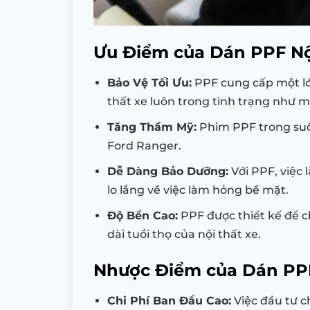
Ưu Điểm của Dán PPF Nộ
Bảo Vệ Tối Ưu:
PPF cung cấp một lớp
thất xe luôn trong tình trạng như m
Tăng Thẩm Mỹ:
Phim PPF trong suốt
Ford Ranger.
Dễ Dàng Bảo Dưỡng:
Với PPF, việc 
lo lắng về việc làm hỏng bề mặt.
Độ Bền Cao:
PPF được thiết kế để ch
dài tuổi thọ của nội thất xe.
Nhược Điểm của Dán PPF
Chi Phí Ban Đầu Cao:
Việc đầu tư c