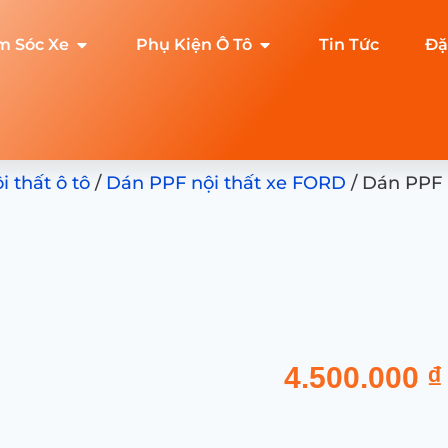
m Sóc Xe
Phụ Kiện Ô Tô
Tin Tức
Đặ
 thất ô tô
/
Dán PPF nội thất xe FORD
/ Dán PPF 
4.500.000
₫