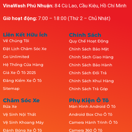
VinaWash Phú Nhuận:
84 Cù Lao, Cầu Kiệu, Hồ Chí Minh
Giờ hoạt động:
7:00 – 18:00 (Thứ 2 – Chủ Nhật)
Liên Kết Hữu Ích
Chính Sách
Về Chúng Tôi
Quy Chế Hoạt Động
Đặt Lịch Chăm Sóc Xe
Chính Sách Bảo Mật
Go Unlimited
Chính Sách Giao Hàng
Hệ Thống Cửa Hàng
Chính Sách Bảo Hành
Giá Xe Ô Tô 2025
Chính Sách Đổi Trả
Đăng Kiểm Xe Ô Tô
Chính Sách Khui Hàng
Sitemap
Chính Sách Trả Góp
Chăm Sóc Xe
Phụ Kiện Ô Tô
Rửa Xe
Màn Hình Android Ô Tô
Vệ Sinh Nội Thất
Android Box Cho Ô Tô
Vệ Sinh Khoang Máy
Camera Hành Trình Ô Tô
Đánh Bóng Xe Ô Tô
Camera 360 Ô Tô