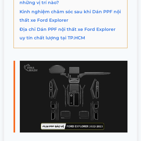
những vị trí nào?
Kinh nghiệm chăm sóc sau khi Dán PPF nội
thất xe Ford Explorer
Địa chỉ Dán PPF nội thất xe Ford Explorer
uy tín chất lượng tại TP.HCM