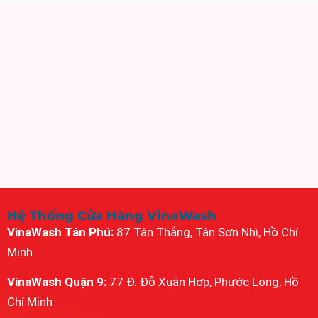
Hệ Thống Cửa Hàng VinaWash
VinaWash Tân Phú:
87 Tân Thắng, Tân Sơn Nhì, Hồ Chí
Minh
VinaWash Quận 9:
77 Đ. Đỗ Xuân Hợp, Phước Long, Hồ
Chí Minh