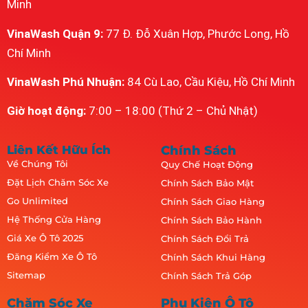
Minh
VinaWash Quận 9:
77 Đ. Đỗ Xuân Hợp, Phước Long, Hồ
Chí Minh
VinaWash Phú Nhuận:
84 Cù Lao, Cầu Kiệu, Hồ Chí Minh
Giờ hoạt động:
7:00 – 18:00 (Thứ 2 – Chủ Nhật)
Liên Kết Hữu Ích
Chính Sách
Về Chúng Tôi
Quy Chế Hoạt Động
Đặt Lịch Chăm Sóc Xe
Chính Sách Bảo Mật
Go Unlimited
Chính Sách Giao Hàng
Hệ Thống Cửa Hàng
Chính Sách Bảo Hành
Giá Xe Ô Tô 2025
Chính Sách Đổi Trả
Đăng Kiểm Xe Ô Tô
Chính Sách Khui Hàng
Sitemap
Chính Sách Trả Góp
Chăm Sóc Xe
Phụ Kiện Ô Tô