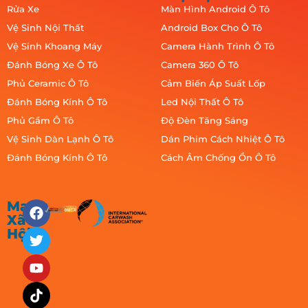
Rửa Xe
Màn Hình Android Ô Tô
Vệ Sinh Nội Thất
Android Box Cho Ô Tô
Vệ Sinh Khoang Máy
Camera Hành Trình Ô Tô
Đánh Bóng Xe Ô Tô
Camera 360 Ô Tô
Phủ Ceramic Ô Tô
Cảm Biến Áp Suất Lốp
Đánh Bóng Kính Ô Tô
Led Nội Thất Ô Tô
Phủ Gầm Ô Tô
Độ Đèn Tăng Sáng
Vệ Sinh Dàn Lạnh Ô Tô
Dán Phim Cách Nhiệt Ô Tô
Đánh Bóng Kính Ô Tô
Cách Âm Chống Ồn Ô Tô
Mạng
Xã
Hội