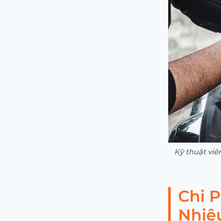
Kỹ thuật viê
Chi 
Nhiê