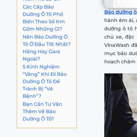
Các Cấp Bảo
Bảo dưỡng ô
Dưỡng Ô Tô Phổ
hành êm ái, a
Biến Theo Số Km
Gồm Những Gì?
dưỡng ô tô 
Nên Bảo Dưỡng Ô
chủ xe, đặc 
Tô Ở Đâu Tốt Nhất?
VinaWash đã 
Hãng Hay Gara
mục bảo dưỡ
Ngoài?
hoạch chăm s
5 Kinh Nghiệm
“Vàng” Khi Đi Bảo
Dưỡng Ô Tô Để
Tránh Bị “Vẽ
Bệnh”?
Bạn Cần Tư Vấn
Thêm Về Bảo
Dưỡng Ô Tô?