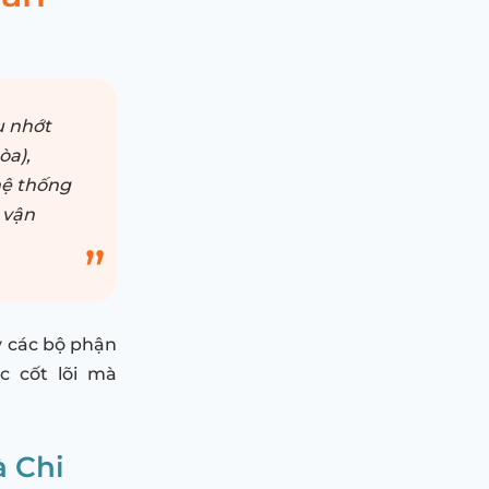
u nhớt
òa),
hệ thống
 vận
ỳ các bộ phận
c cốt lõi mà
à Chi