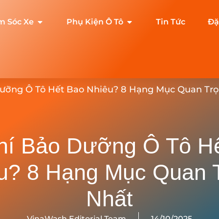
m Sóc Xe
Phụ Kiện Ô Tô
Tin Tức
Đặ
Dưỡng Ô Tô Hết Bao Nhiêu? 8 Hạng Mục Quan Tr
hí Bảo Dưỡng Ô Tô H
u? 8 Hạng Mục Quan 
Nhất
VinaWash Editorial Team
14/10/2025