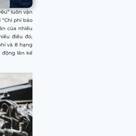
yêu” luôn vận
i “Chi phí bảo
ăn của nhiều
hiểu điều đó,
phí và 8 hạng
 động lên kế