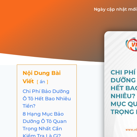
Ngày cập nhật mới
Nội Dung Bài
Viết
ẩn
Chi Phí Bảo Dưỡng
Ô Tô Hết Bao Nhiêu
Tiền?
8 Hạng Mục Bảo
Dưỡng Ô Tô Quan
Trọng Nhất Cần
Kiểm Tra Là Gì?