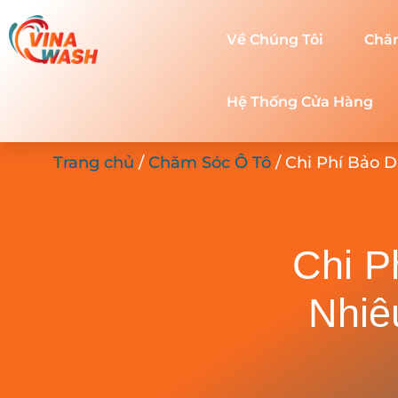
Về Chúng Tôi
Chă
Hệ Thống Cửa Hàng
Trang chủ
/
Chăm Sóc Ô Tô
/ Chi Phí Bảo 
Chi P
Nhiê