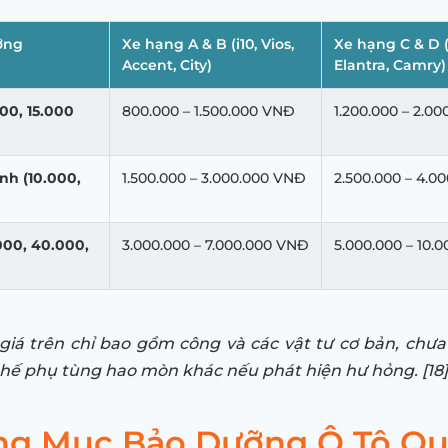
ỡng
Xe hạng A & B (i10, Vios,
Xe hạng C & D 
Accent, City)
Elantra, Camry)
00, 15.000
800.000 – 1.500.000 VNĐ
1.200.000 – 2.0
nh (10.000,
1.500.000 – 3.000.000 VNĐ
2.500.000 – 4.0
000, 40.000,
3.000.000 – 7.000.000 VNĐ
5.000.000 – 10.
giá trên chỉ bao gồm công và các vật tư cơ bản, chưa
 thế phụ tùng hao mòn khác nếu phát hiện hư hỏng. [18]
ng Mục Bảo Dưỡng Ô Tô Q