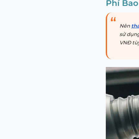
Phí Bao
Nên
th
sử dụng
VNĐ tùy