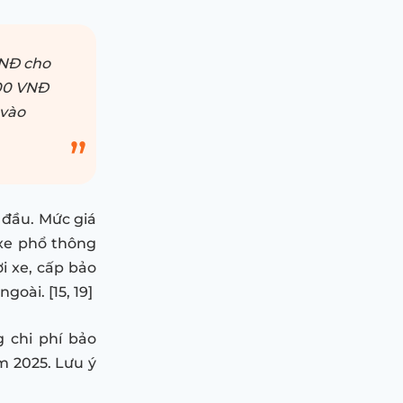
VNĐ cho
000 VNĐ
 vào
 đầu. Mức giá
xe phổ thông
i xe, cấp bảo
oài. [15, 19]
 chi phí bảo
m 2025. Lưu ý