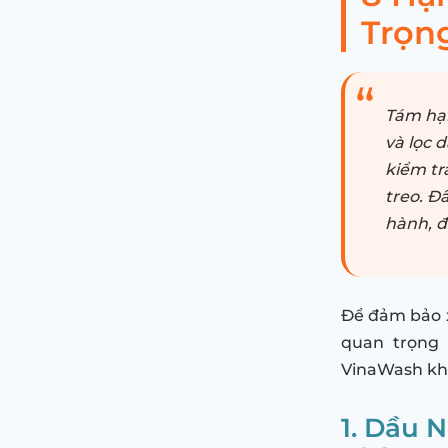
Trọn
Tám hạ
và lọc d
kiểm tr
treo. Đ
hành, đ
Để đảm bảo x
quan trọng 
VinaWash khu
1. Dầu 