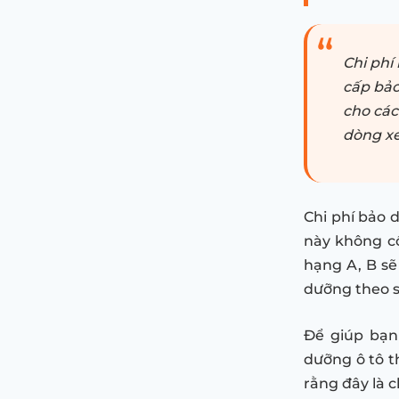
Chi phí
cấp bảo
cho các
dòng xe
Chi phí bảo 
này không c
hạng A, B sẽ
dưỡng theo số
Để giúp bạn
dưỡng ô tô t
rằng đây là c