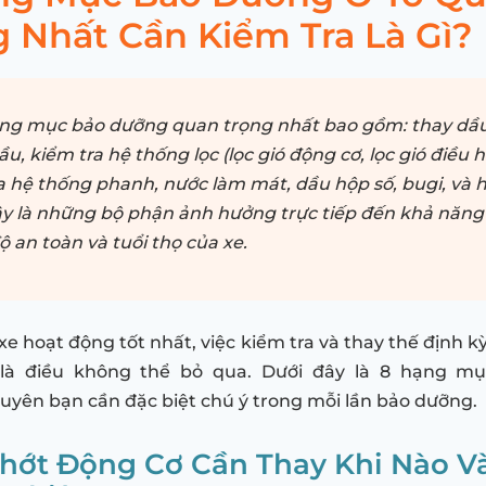
g Nhất Cần Kiểm Tra Là Gì?
ng mục bảo dưỡng quan trọng nhất bao gồm: thay dầ
ầu, kiểm tra hệ thống lọc (lọc gió động cơ, lọc gió điều h
a hệ thống phanh, nước làm mát, dầu hộp số, bugi, và 
ây là những bộ phận ảnh hưởng trực tiếp đến khả năng
ộ an toàn và tuổi thọ của xe.
e hoạt động tốt nhất, việc kiểm tra và thay thế định k
là điều không thể bỏ qua. Dưới đây là 8 hạng mụ
yên bạn cần đặc biệt chú ý trong mỗi lần bảo dưỡng.
Nhớt Động Cơ Cần Thay Khi Nào V