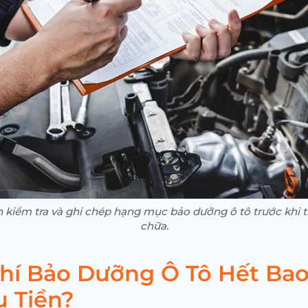
n kiểm tra và ghi chép hạng mục bảo dưỡng ô tô trước khi 
chữa.
Phí Bảo Dưỡng Ô Tô Hết Ba
u Tiền?