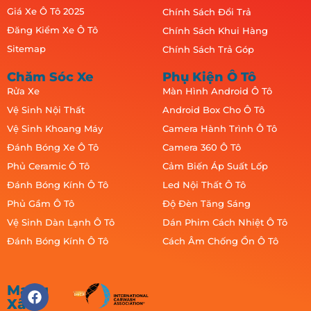
Giá Xe Ô Tô 2025
Chính Sách Đổi Trả
Đăng Kiểm Xe Ô Tô
Chính Sách Khui Hàng
Sitemap
Chính Sách Trả Góp
Chăm Sóc Xe
Phụ Kiện Ô Tô
Rửa Xe
Màn Hình Android Ô Tô
Vệ Sinh Nội Thất
Android Box Cho Ô Tô
Vệ Sinh Khoang Máy
Camera Hành Trình Ô Tô
Đánh Bóng Xe Ô Tô
Camera 360 Ô Tô
Phủ Ceramic Ô Tô
Cảm Biến Áp Suất Lốp
Đánh Bóng Kính Ô Tô
Led Nội Thất Ô Tô
Phủ Gầm Ô Tô
Độ Đèn Tăng Sáng
Vệ Sinh Dàn Lạnh Ô Tô
Dán Phim Cách Nhiệt Ô Tô
Đánh Bóng Kính Ô Tô
Cách Âm Chống Ồn Ô Tô
Mạng
Xã