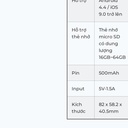
Hố trợ
Android
4.4 / iOS
9.0 trở lên
Hỗ trợ
Thẻ nhớ
thẻ nhở
micro SD
có dung
lượng
16GB~64GB
Pin
500mAh
Input
5V-1.5A
Kích
82 x 58.2 x
thước
40.5mm