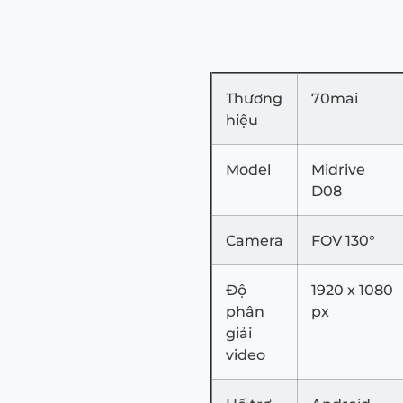
Thương
70mai
hiệu
Model
Midrive
D08
Camera
FOV 130°
Độ
1920 x 1080
phân
px
giải
video