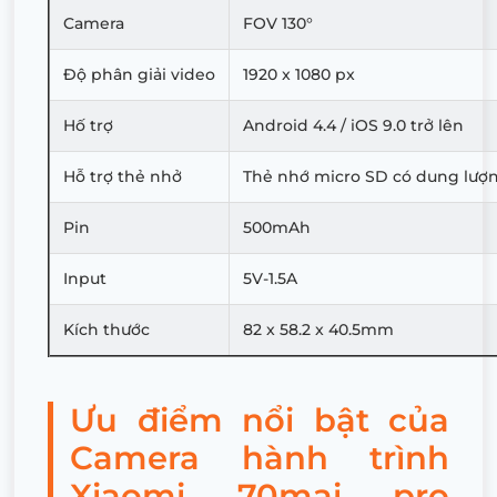
Camera
FOV 130°
Độ phân giải video
1920 x 1080 px
Hố trợ
Android 4.4 / iOS 9.0 trở lên
Hỗ trợ thẻ nhở
Thẻ nhớ micro SD có dung lư
Pin
500mAh
Input
5V-1.5A
Kích thước
82 x 58.2 x 40.5mm
Ưu điểm nổi bật của
Camera hành trình
Xiaomi 70mai pro