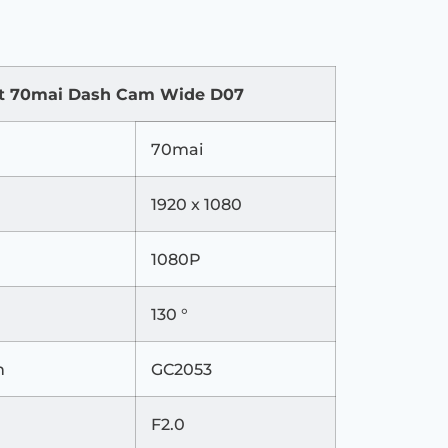
ật 70mai Dash Cam Wide D07
70mai
1920 x 1080
1080P
130 °
h
GC2053
F2.0