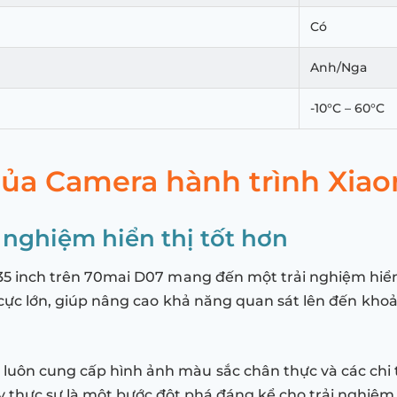
Có
Anh/Nga
-10°C – 60°C
của Camera hành trình Xia
 nghiệm hiển thị tốt hơn
.35 inch trên 70mai D07 mang đến một trải nghiệm hiể
cực lớn, giúp nâng cao khả năng quan sát lên đến kh
y luôn cung cấp hình ảnh màu sắc chân thực và các chi 
Đây thực sự là một bước đột phá đáng kể cho trải nghiệ