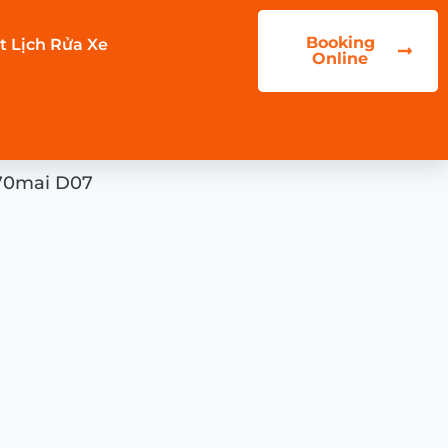
Booking
t Lịch Rửa Xe
Online
 70mai D07