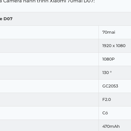
ủa Camera hành trình Xiaomi 70mai D07:
de D07
70mai
1920 x 1080
1080P
130 °
GC2053
F2.0
Có
470mAh