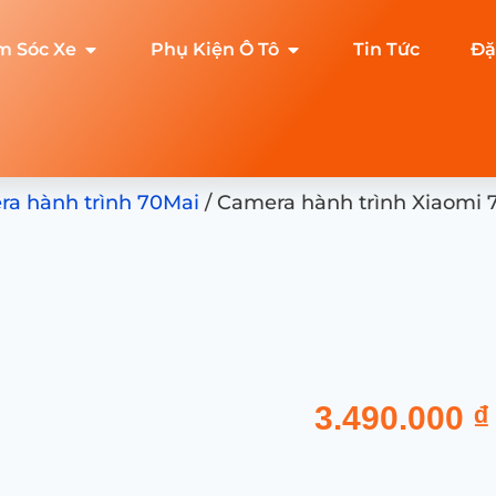
m Sóc Xe
Phụ Kiện Ô Tô
Tin Tức
Đặ
a hành trình 70Mai
/ Camera hành trình Xiaomi
3.490.000
₫