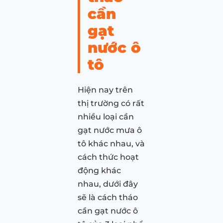
cần
gạt
nước ô
tô
Hiện nay trên
thị trường có rất
nhiều loại cần
gạt nước mưa ô
tô khác nhau, và
cách thức hoạt
động khác
nhau, dưới đây
sẽ là cách tháo
cần gạt nước ô