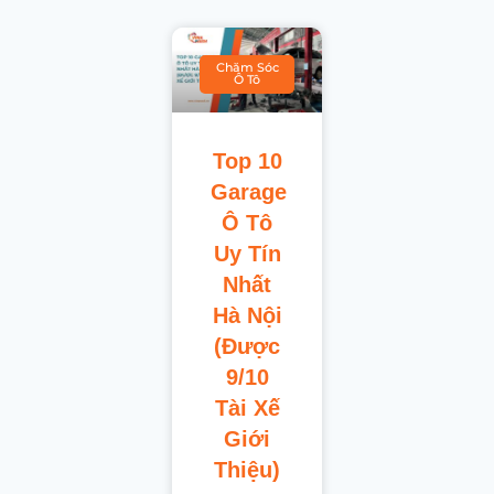
Chăm Sóc
Ô Tô
Top 10
Garage
Ô Tô
Uy Tín
Nhất
Hà Nội
(Được
9/10
Tài Xế
Giới
Thiệu)