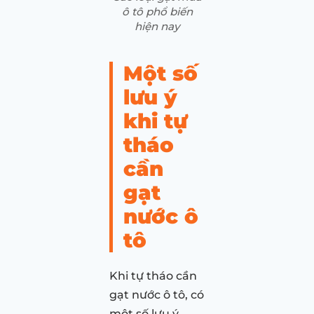
ô tô phổ biến
hiện nay
Một số
lưu ý
khi tự
tháo
cần
gạt
nước ô
tô
Khi tự tháo cần
gạt nước ô tô, có
một số lưu ý