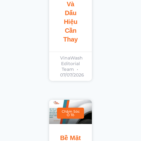
Và
Dấu
Hiệu
Cần
Thay
VinaWash
Editorial
Team
07/07/2026
Chăm Sóc
Ô Tô
Bề Mặt