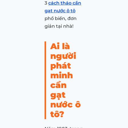
3
cách tháo cần
gạt nước ô tô
phổ biến, đơn
giản tại nhà!
Ai là
người
phát
minh
cần
gạt
nước ô
tô?