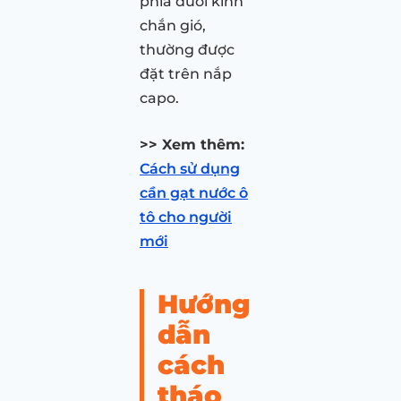
phía dưới kính
chắn gió,
thường được
đặt trên nắp
capo.
>> Xem thêm:
Cách sử dụng
cần gạt nước ô
tô cho người
mới
Hướng
dẫn
cách
tháo