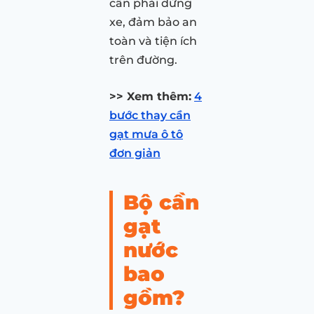
cần phải dừng
xe, đảm bảo an
toàn và tiện ích
trên đường.
>> Xem thêm:
4
bước thay cần
gạt mưa ô tô
đơn giản
Bộ cần
gạt
nước
bao
gồm?