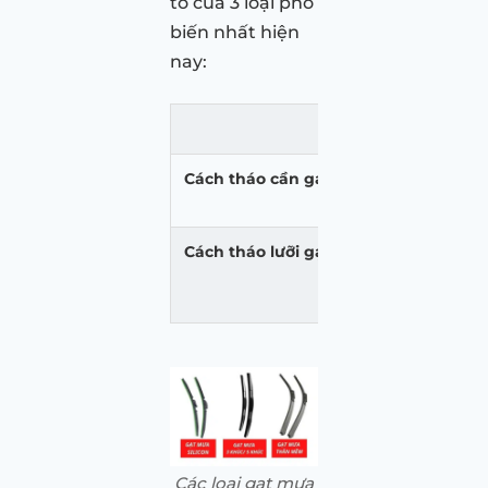
tô của 3 loại phổ
biến nhất hiện
nay:
Gạt mưa k
Cách tháo cần gạt mưa
+ Đầu tiên
+ Sử dụng 
Cách tháo lưỡi gạt mưa
+ Tiếp theo
+ Sử dụng đ
Các loại gạt mưa