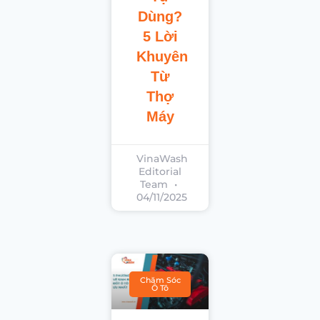
Dùng?
5 Lời
Khuyên
Từ
Thợ
Máy
VinaWash
Editorial
Team
04/11/2025
Chăm Sóc
Ô Tô