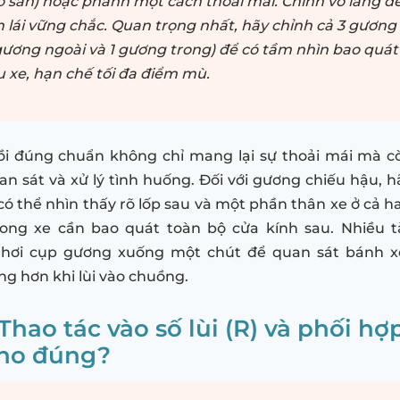
số sàn) hoặc phanh một cách thoải mái. Chỉnh vô lăng để
 lái vững chắc. Quan trọng nhất, hãy chỉnh cả 3 gương
gương ngoài và 1 gương trong) để có tầm nhìn bao quát
u xe, hạn chế tối đa điểm mù.
gồi đúng chuẩn không chỉ mang lại sự thoải mái mà c
n sát và xử lý tình huống. Đối với gương chiếu hậu, h
có thể nhìn thấy rõ lốp sau và một phần thân xe ở cả h
rong xe cần bao quát toàn bộ cửa kính sau. Nhiều tà
hơi cụp gương xuống một chút để quan sát bánh x
g hơn khi lùi vào chuồng.
Thao tác vào số lùi (R) và phối h
cho đúng?