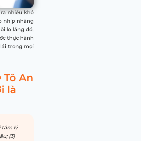
 ra nhiều khó
ợp nhịp nhàng
i lo lắng đó,
ước thực hành
lái trong mọi
 Tô An
 là
 tâm lý
u; (3)