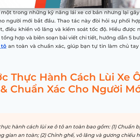
là một trong những kỹ năng lái xe cơ bản nhưng lại gây
o người mới bắt đầu. Thao tác này đòi hỏi sự phối h
t, điều khiển vô lăng và kiểm soát tốc độ. Hiểu được nỗ
tổng hợp và biên soạn bài viết chi tiết, hướng dẫn 5 b
 tô
an toàn và chuẩn xác, giúp bạn tự tin làm chủ tay 
ớc Thực Hành Cách Lùi Xe Ô
 & Chuẩn Xác Cho Người Mới
thực hành cách lùi xe ô tô an toàn bao gồm: (1) Chuẩn bị
g gian an toàn; (2) Chỉnh ghế, vô lăng và gương chiếu hậ