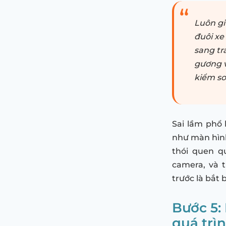
Luôn gi
đuôi xe
sang trá
gương v
kiểm so
Sai lầm phổ 
như màn hình
thói quen q
camera, và t
trước là bắt 
Bước 5:
quá trìn