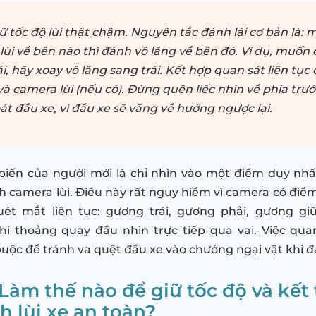
ữ tốc độ lùi thật chậm. Nguyên tắc đánh lái cơ bản là:
 lùi về bên nào thì đánh vô lăng về bên đó. Ví dụ, muốn 
i, hãy xoay vô lăng sang trái. Kết hợp quan sát liên tục 
à camera lùi (nếu có). Đừng quên liếc nhìn về phía trư
át đầu xe, vì đầu xe sẽ văng về hướng ngược lại.
biến của người mới là chỉ nhìn vào một điểm duy nh
 camera lùi. Điều này rất nguy hiểm vì camera có điể
uét mắt liên tục: gương trái, gương phải, gương gi
hi thoảng quay đầu nhìn trực tiếp qua vai. Việc qua
buộc để tránh va quệt đầu xe vào chướng ngại vật khi đá
 Làm thế nào để giữ tốc độ và kết
h lùi xe an toàn?