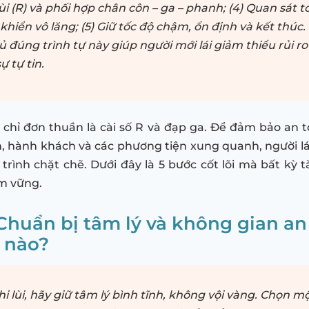
lùi (R) và phối hợp chân côn – ga – phanh; (4) Quan sát 
 khiển vô lăng; (5) Giữ tốc độ chậm, ổn định và kết thúc.
ủ đúng trình tự này giúp người mới lái giảm thiểu rủi ro
ự tự tin.
 chỉ đơn thuần là cài số R và đạp ga. Để đảm bảo an t
, hành khách và các phương tiện xung quanh, người lá
trình chặt chẽ. Dưới đây là 5 bước cốt lõi mà bất kỳ t
m vững.
 Chuẩn bị tâm lý và không gian an
 nào?
hi lùi, hãy giữ tâm lý bình tĩnh, không vội vàng. Chọn 