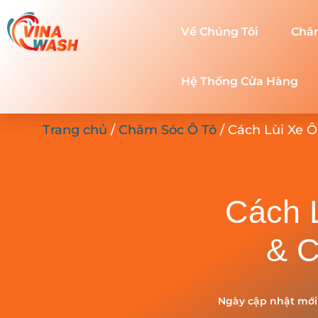
Về Chúng Tôi
Chă
Hệ Thống Cửa Hàng
Trang chủ
/
Chăm Sóc Ô Tô
/ Cách Lùi Xe 
Cách 
& C
Ngày cập nhật mới