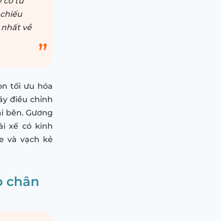
 có tư
 chiếu
 nhất về
òn tối ưu hóa
ãy điều chỉnh
ai bên. Gương
i xế có kinh
e và vạch kẻ
ợp chân