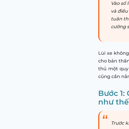
Vào số 
và điều
tuân th
cường s
Lùi xe không
cho bản thân
thủ một quy 
cũng cần nắ
Bước 1:
như thế
Trước k