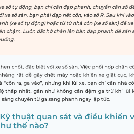
 xe số tự động, bạn chỉ cần đạp phanh, chuyển cần số đến
ới xe số sàn, bạn phải đạp hết côn, vào số R. Sau khi vào
nh (xe số tự động) hoặc từ từ nhả côn (xe số sàn) để xe
ển chậm. Luôn đặt hờ chân lên bàn đạp phanh để sẵn 
 huống.
then chốt, đặc biệt với xe số sàn. Việc phối hợp chân c
hàng rất dễ gây chết máy hoặc khiến xe giật cục, k
 “côn ra, ga vào”, nhưng khi lùi xe, bạn chỉ cần nhả c
độ thấp nhất, gần như không cần đệm ga trừ khi lùi 
n sàng chuyển từ ga sang phanh ngay lập tức.
 Kỹ thuật quan sát và điều khiển 
 như thế nào?