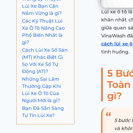
Lùi Xe Bạn Cần
Lùi xe ô tô 
Nắm Vững là gì?
khăn nhất ch
Các Kỹ Thuật Lùi
Xe Ô Tô Nâng Cao
giữa quan sá
Phổ Biến Nhất là
VinaWash đã 
gì?
cách lùi xe ô
Cách Lùi Xe Số Sàn
tình huống.
(MT) Khác Biệt Gì
So Với Xe Số Tự
5 Bư
Động (AT)?
Những Sai Lầm
Toàn
Thường Gặp Khi
gì?
Lùi Xe Ô Tô Của
Người Mới là gì?
Bạn Đã Sẵn Sàng
Tự Tin Lùi Xe?
5 bước 
và khôn