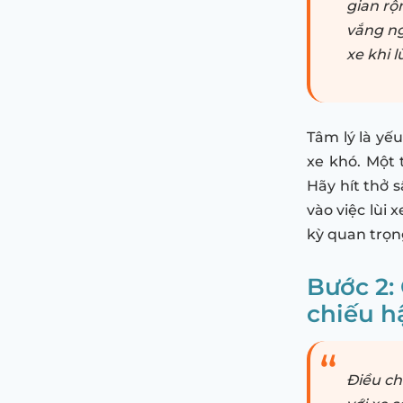
gian rộ
vắng ng
xe khi 
Tâm lý là yế
xe khó. Một 
Hãy hít thở 
vào việc lùi 
kỳ quan trọn
Bước 2:
chiếu h
Điều ch