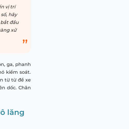
 vị trí
 số, hãy
 bắt đầu
sàng xử
ôn, ga, phanh
hó kiểm soát.
ôn từ từ để xe
lên dốc. Chân
vô lăng