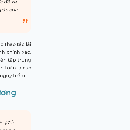
ực đỗ xe
giác của
 thao tác lái
nh chính xác.
oàn tập trung
an toàn là cực
 nguy hiểm.
gương
n (đối