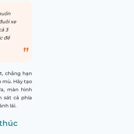
 muốn
đuôi xe
cả 3
ớc để
ất, chẳng hạn
m mù. Hãy tạo
ữa, màn hình
n sát cả phía
nh lái.
 thúc