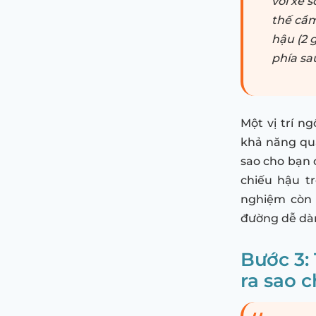
với xe 
thế cầm
hậu (2 
phía sa
Một vị trí n
khả năng qua
sao cho bạn 
chiếu hậu t
nghiệm còn 
đường dễ dàn
Bước 3: 
ra sao 