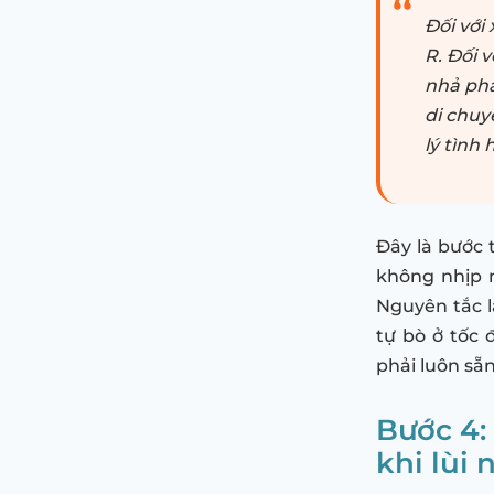
Đối với
R. Đối v
nhả pha
di chuy
lý tình
Đây là bước 
không nhịp n
Nguyên tắc là
tự bò ở tốc 
phải luôn sẵ
Bước 4:
khi lùi