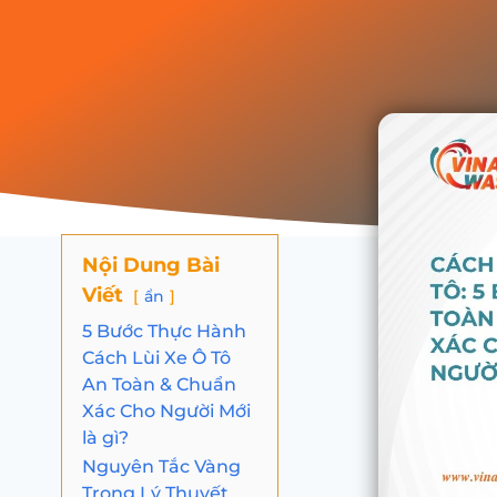
Nội Dung Bài
Viết
ẩn
5 Bước Thực Hành
Cách Lùi Xe Ô Tô
An Toàn & Chuẩn
Xác Cho Người Mới
là gì?
Nguyên Tắc Vàng
Trong Lý Thuyết