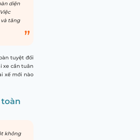
toàn diện
 Việc
 và tăng
oàn tuyệt đối
i xe cần tuân
ài xế mới nào
 toàn
một không