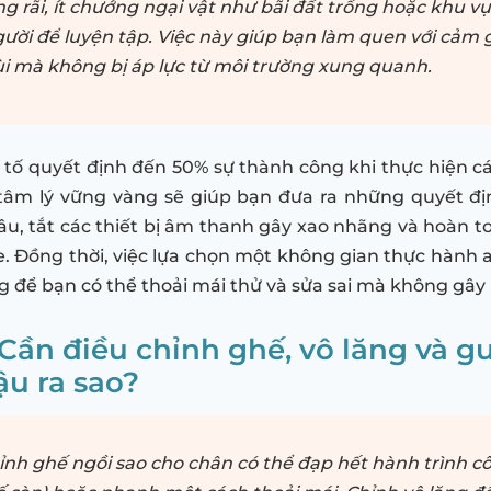
ng rãi, ít chướng ngại vật như bãi đất trống hoặc khu v
ười để luyện tập. Việc này giúp bạn làm quen với cảm 
lùi mà không bị áp lực từ môi trường xung quanh.
u tố quyết định đến 50% sự thành công khi thực hiện các
tâm lý vững vàng sẽ giúp bạn đưa ra những quyết đị
sâu, tắt các thiết bị âm thanh gây xao nhãng và hoàn t
xe. Đồng thời, việc lựa chọn một không gian thực hành 
g để bạn có thể thoải mái thử và sửa sai mà không gây
 Cần điều chỉnh ghế, vô lăng và 
ậu ra sao?
ỉnh ghế ngồi sao cho chân có thể đạp hết hành trình cô