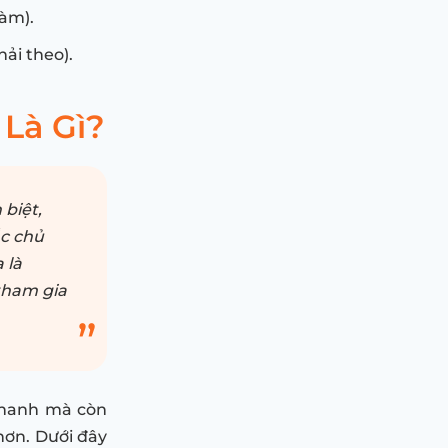
àm).
ải theo).
Là Gì?
biệt,
ắc chủ
 là
tham gia
nhanh mà còn
 hơn. Dưới đây