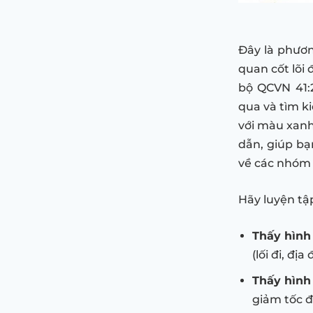
Đây là phươ
quan cốt lõi
bộ QCVN 41:
qua và tìm k
với màu xanh 
dẫn, giúp bạ
về các nhóm 
Hãy luyện tậ
Thấy hình
(lối đi, địa
Thấy hình
giảm tốc đ