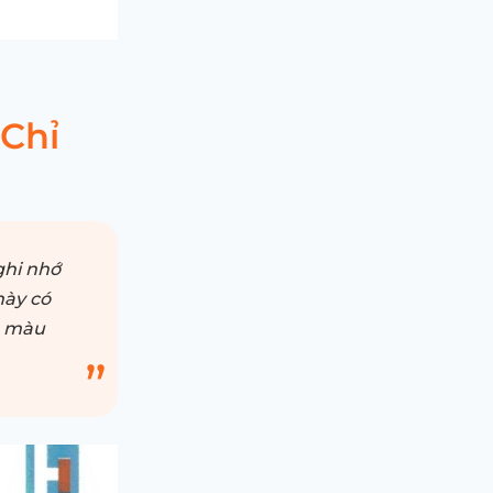
Chỉ
ghi nhớ
này có
n màu