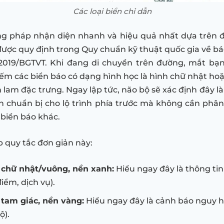
Các loại biển chỉ dẫn
ng pháp nhận diện nhanh và hiệu quả nhất dựa trên đ
 được quy định trong Quy chuẩn kỹ thuật quốc gia về b
2019/BGTVT. Khi đang di chuyển trên đường, mắt bạn 
iếm các biển báo có dạng hình học là hình chữ nhật ho
lam đặc trưng. Ngay lập tức, não bộ sẽ xác định đây là
n chuẩn bị cho lộ trình phía trước mà không cần phân
biển báo khác.
p quy tắc đơn giản này:
 chữ nhật/vuông, nền xanh:
Hiểu ngay đây là thông ti
 điểm, dịch vụ).
 tam giác, nền vàng:
Hiểu ngay đây là cảnh báo nguy h
ộ).