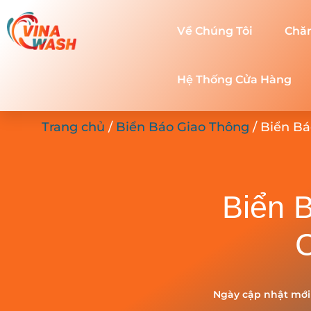
Về Chúng Tôi
Chă
Hệ Thống Cửa Hàng
Trang chủ
/
Biển Báo Giao Thông
/ Biển Bá
Biển 
C
Ngày cập nhật mới