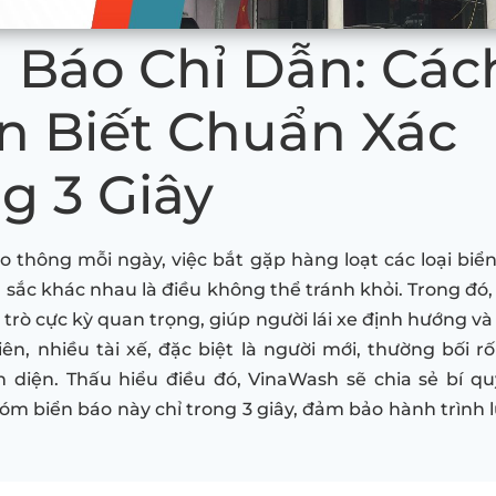
 Báo Chỉ Dẫn: Các
n Biết Chuẩn Xác
g 3 Giây
o thông mỗi ngày, việc bắt gặp hàng loạt các loại biển
sắc khác nhau là điều không thể tránh khỏi. Trong đó
trò cực kỳ quan trọng, giúp người lái xe định hướng và
iên, nhiều tài xế, đặc biệt là người mới, thường bối rố
 diện. Thấu hiểu điều đó, VinaWash sẽ chia sẻ bí q
óm biển báo này chỉ trong 3 giây, đảm bảo hành trình l