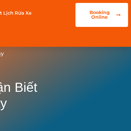
Booking
t Lịch Rửa Xe
Online
ây
n Biết
ây