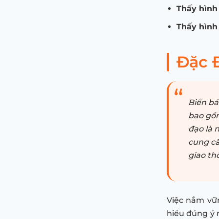
Thấy hình 
Thấy hình 
Đặc 
Biển bá
bao gồm
đạo là 
cung cấ
giao th
Việc nắm vữ
hiểu đúng ý n