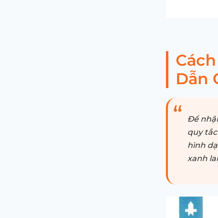
Cách
Dẫn C
Để nhận
quy tắc
hình dạ
xanh la