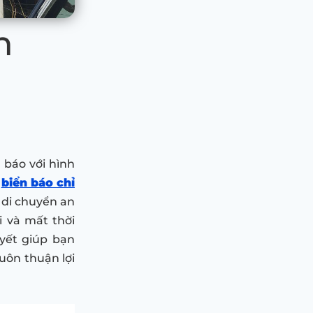
h
 báo với hình
,
biển báo chỉ
 di chuyển an
i và mất thời
uyết giúp bạn
uôn thuận lợi