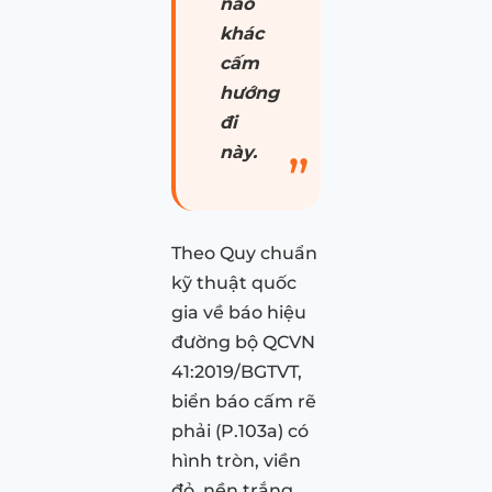
nào
khác
cấm
hướng
đi
này.
Theo Quy chuẩn
kỹ thuật quốc
gia về báo hiệu
đường bộ QCVN
41:2019/BGTVT,
biển báo cấm rẽ
phải (P.103a) có
hình tròn, viền
đỏ, nền trắng,