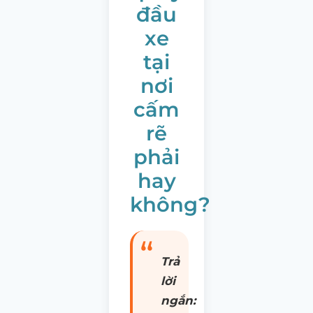
đầu
xe
tại
nơi
cấm
rẽ
phải
hay
không?
Trả
lời
ngắn: