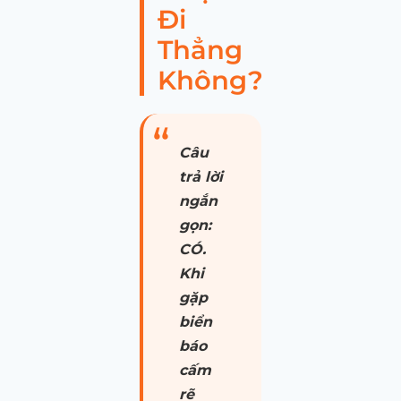
Đi
Thẳng
Không?
Câu
trả lời
ngắn
gọn:
CÓ.
Khi
gặp
biển
báo
cấm
rẽ