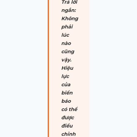
Trả lời
ngắn:
Không
phải
lúc
nào
cũng
vậy.
Hiệu
lực
của
biển
báo
có thể
được
điều
chỉnh