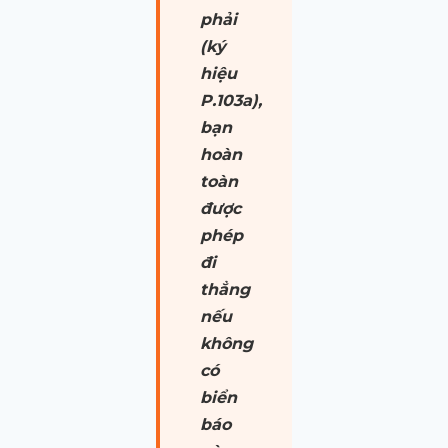
phải
(ký
hiệu
P.103a),
bạn
hoàn
toàn
được
phép
đi
thẳng
nếu
không
có
biển
báo