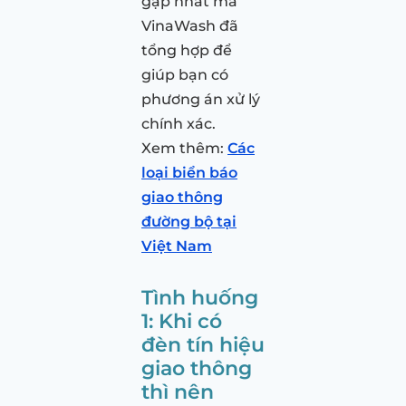
gặp nhất mà
VinaWash đã
tổng hợp để
giúp bạn có
phương án xử lý
chính xác.
Xem thêm:
Các
loại biển báo
giao thông
đường bộ tại
Việt Nam
Tình huống
1: Khi có
đèn tín hiệu
giao thông
thì nên