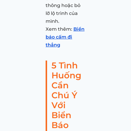
thông hoặc bỏ
lỡ lộ trình của
mình.
Xem thêm:
Biển
báo cấm đi
thẳng
5 Tình
Huống
Cần
Chú Ý
Với
Biển
Báo