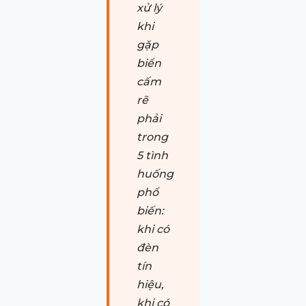
xử lý
khi
gặp
biển
cấm
rẽ
phải
trong
5 tình
huống
phổ
biến:
khi có
đèn
tín
hiệu,
khi có