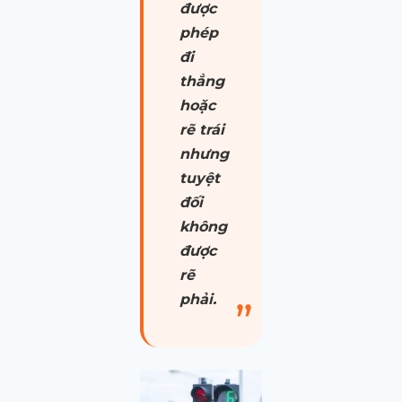
được
phép
đi
thẳng
hoặc
rẽ trái
nhưng
tuyệt
đối
không
được
rẽ
phải.