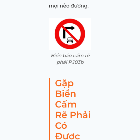
mọi nẻo đường.
Biển báo cấm rẽ
phải P.103b
Gặp
Biển
Cấm
Rẽ Phải
Có
Được