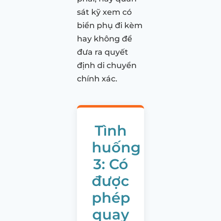
sát kỹ xem có
biển phụ đi kèm
hay không để
đưa ra quyết
định di chuyển
chính xác.
Tình
huống
3: Có
được
phép
quay