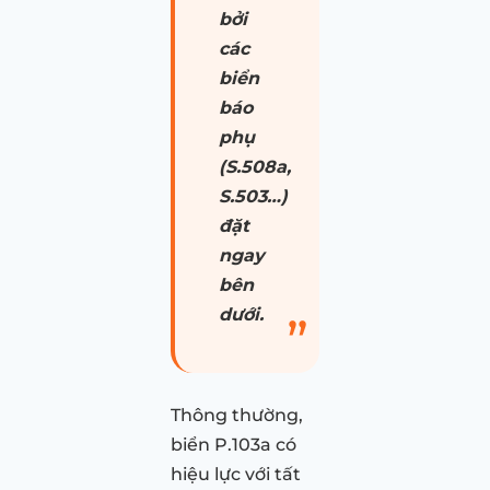
bởi
các
biển
báo
phụ
(S.508a,
S.503…)
đặt
ngay
bên
dưới.
Thông thường,
biển P.103a có
hiệu lực với tất