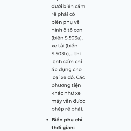
dưới biển cấm
rẽ phải có
biển phụ vẽ
hình ô tô con
(biển S.503a),
xe tải (biển
S.503b),… thì
lệnh cấm chỉ
áp dụng cho
loại xe đó. Các
phương tiện
khác như xe
máy vẫn được
phép rẽ phải.
Biển phụ chỉ
thời gian: