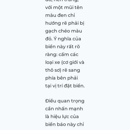
với một mũi tên
màu đen chỉ
hướng rẽ phải bị
gạch chéo màu
đỏ. Ý nghĩa của
biển này rất rõ
ràng: cấm các
loại xe (cơ giới và
thô sơ) rẽ sang
phía bên phải
tại vị trí đặt biển.
Điều quan trọng
cần nhấn mạnh
là hiệu lực của
biển báo này chỉ