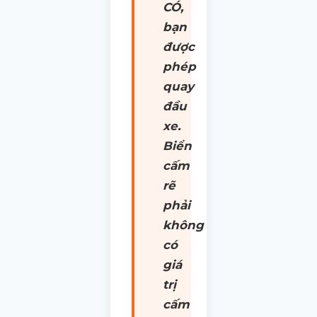
CÓ,
bạn
được
phép
quay
đầu
xe.
Biển
cấm
rẽ
phải
không
có
giá
trị
cấm