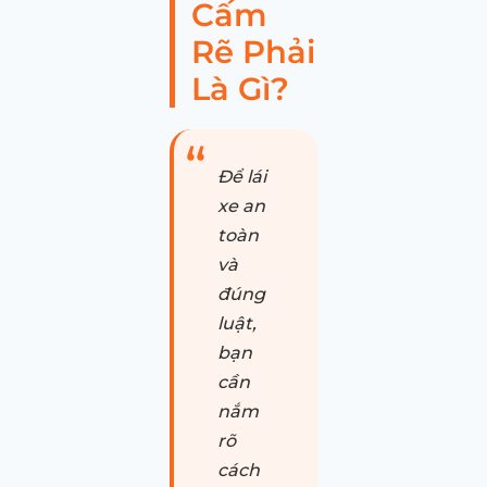
Cấm
Rẽ Phải
Là Gì?
Để lái
xe an
toàn
và
đúng
luật,
bạn
cần
nắm
rõ
cách