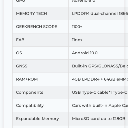
GPU
Adreno 610
MEMORY TECH
LPDDR4 dual-channel 186
GEEKBENCH SCORE
1100+
FAB
11nm
OS
Android 10.0
GNSS
Built-in GPS/GLONASS/Bei
RAM+ROM
4GB LPDDR4 + 64GB eMM
Components
USB Type-C cable*1 Type-C 
Compatibility
Cars with built-in Apple Ca
Expandable Memory
MicroSD card up to 128GB