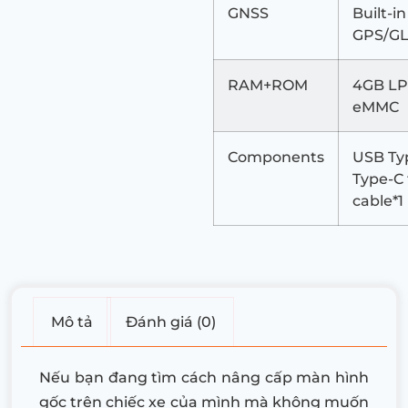
GNSS
Built-in
GPS/G
RAM+ROM
4GB LP
eMMC
Components
USB Typ
Type-C 
cable*1
Mô tả
Đánh giá (0)
Nếu bạn đang tìm cách nâng cấp màn hình
gốc trên chiếc xe của mình mà không muốn