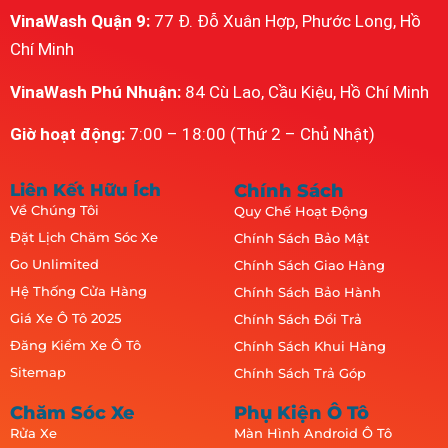
VinaWash Quận 9:
77 Đ. Đỗ Xuân Hợp, Phước Long, Hồ
Chí Minh
VinaWash Phú Nhuận:
84 Cù Lao, Cầu Kiệu, Hồ Chí Minh
Giờ hoạt động:
7:00 – 18:00 (Thứ 2 – Chủ Nhật)
Liên Kết Hữu Ích
Chính Sách
Về Chúng Tôi
Quy Chế Hoạt Động
Đặt Lịch Chăm Sóc Xe
Chính Sách Bảo Mật
Go Unlimited
Chính Sách Giao Hàng
Hệ Thống Cửa Hàng
Chính Sách Bảo Hành
Giá Xe Ô Tô 2025
Chính Sách Đổi Trả
Đăng Kiểm Xe Ô Tô
Chính Sách Khui Hàng
Sitemap
Chính Sách Trả Góp
Chăm Sóc Xe
Phụ Kiện Ô Tô
Rửa Xe
Màn Hình Android Ô Tô