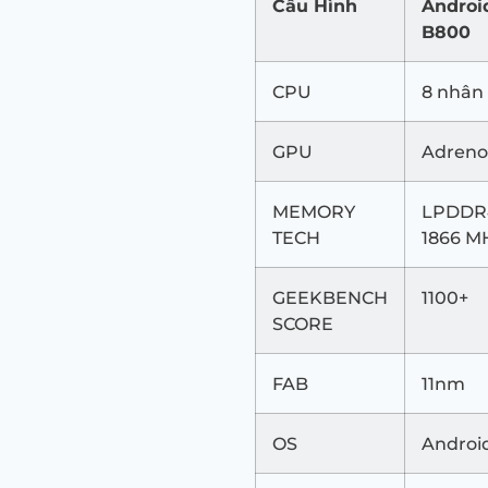
Cấu Hình
Androi
B800
CPU
8 nhân
GPU
Adreno
MEMORY
LPDDR4
TECH
1866 M
GEEKBENCH
1100+
SCORE
FAB
11nm
OS
Android