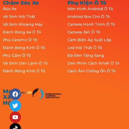
Chăm Sóc Xe
Phụ Kiện Ô Tô
Rửa Xe
Màn Hình Android Ô Tô
Vệ Sinh Nội Thất
Android Box Cho Ô Tô
Vệ Sinh Khoang Máy
Camera Hành Trình Ô Tô
Đánh Bóng Xe Ô Tô
Camera 360 Ô Tô
Phủ Ceramic Ô Tô
Cảm Biến Áp Suất Lốp
Đánh Bóng Kính Ô Tô
Led Nội Thất Ô Tô
Phủ Gầm Ô Tô
Độ Đèn Tăng Sáng
Vệ Sinh Dàn Lạnh Ô Tô
Dán Phim Cách Nhiệt Ô Tô
Đánh Bóng Kính Ô Tô
Cách Âm Chống Ồn Ô Tô
Mạng
Xã
Hội