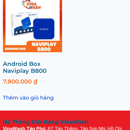
Android Box
Naviplay B800
7.800.000
₫
Thêm vào giỏ hàng
Hệ Thống Cửa Hàng VinaWash
VinaWash Tân Phú:
87 Tân Thắng, Tân Sơn Nhì, Hồ Chí