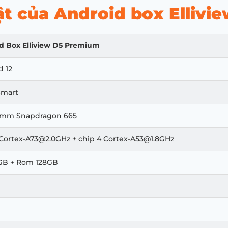
ật của Android box Elliv
d Box Elliview D5 Premium
d 12
Smart
omm Snapdragon 665
Cortex-A73@2.0GHz
+ chip 4
Cortex-A53@1.8GHz
GB + Rom 128GB