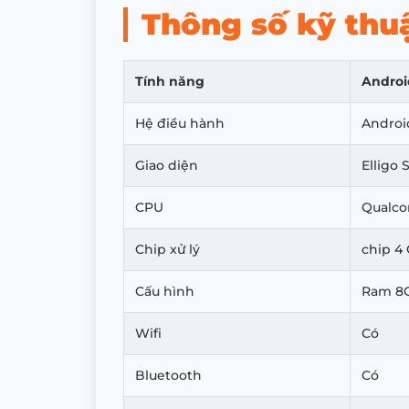
Thông số kỹ thu
Tính năng
Androi
Hệ điều hành
Androi
Giao diện
Elligo 
CPU
Qualc
Chip xử lý
chip 4
Cấu hình
Ram 8
Wifi
Có
Bluetooth
Có