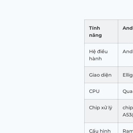
Tính
And
năng
Hệ điều
Andr
hành
Giao diện
Elli
CPU
Qua
Chip xử lý
chi
A53
Cấu hình
Ram