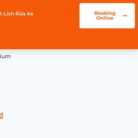
Booking
t Lịch Rửa Xe
Online
mium
₫