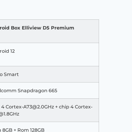
roid Box Elliview D5 Premium
oid 12
go Smart
lcomm Snapdragon 665
p 4
Cortex-A73@2.0GHz
+ chip 4
Cortex-
@1.8GHz
 8GB + Rom 128GB