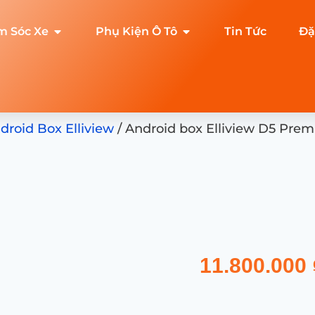
m Sóc Xe
Phụ Kiện Ô Tô
Tin Tức
Đặ
droid Box Elliview
/ Android box Elliview D5 Pre
11.800.000