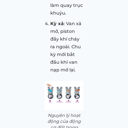
làm quay trục
khuỷu.
Kỳ xả
: Van xả
mở, piston
đẩy khí cháy
ra ngoài. Chu
kỳ mới bắt
đầu khi van
nạp mở lại.
Nguyên lý hoạt
động của động
cơ đốt trong