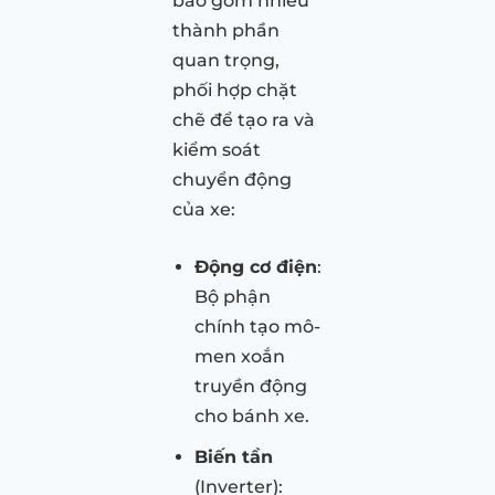
bao gồm nhiều
thành phần
quan trọng,
phối hợp chặt
chẽ để tạo ra và
kiểm soát
chuyển động
của xe:
Động cơ điện
:
Bộ phận
chính tạo mô-
men xoắn
truyền động
cho bánh xe.
Biến tần
(Inverter):