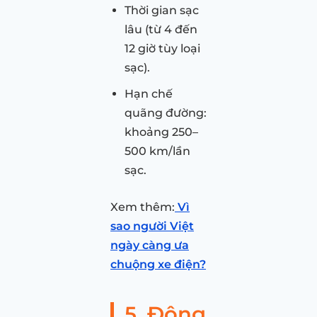
Thời gian sạc
lâu (từ 4 đến
12 giờ tùy loại
sạc).
Hạn chế
quãng đường:
khoảng 250–
500 km/lần
sạc.
Xem thêm:
Vì
sao người Việt
ngày càng ưa
chuộng xe điện?
5. Động