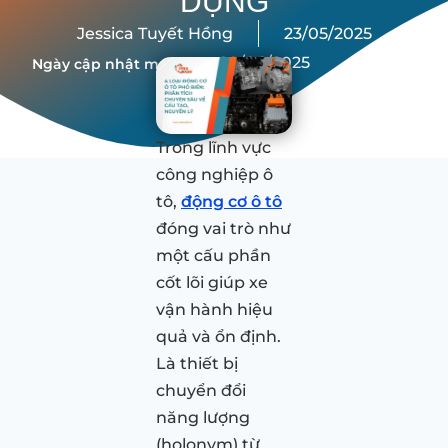
DỤNG
Jessica Tuyết Hồng
23/05/2025
20/06/2025
Ngày cập nhật mới nhất:
Trong lĩnh vực
công nghiệp ô
tô,
động cơ ô tô
đóng vai trò như
một cấu phần
cốt lõi giúp xe
vận hành hiệu
quả và ổn định.
Là thiết bị
chuyển đổi
năng lượng
(holonym) từ