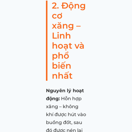
2. Động
cơ
xăng –
Linh
hoạt và
phổ
biến
nhất
Nguyên lý hoạt
động:
Hỗn hợp
xăng – không
khí được hút vào
buồng đốt, sau
đó được nén lại