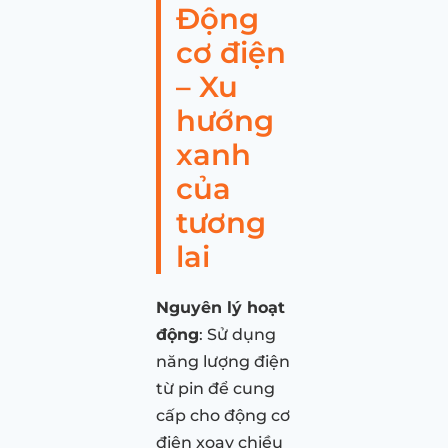
Động
cơ điện
– Xu
hướng
xanh
của
tương
lai
Nguyên lý hoạt
động
: Sử dụng
năng lượng điện
từ pin để cung
cấp cho động cơ
điện xoay chiều