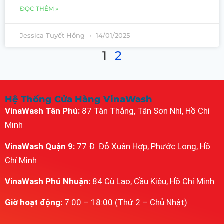
ĐỌC THÊM »
Jessica Tuyết Hồng
14/01/2025
1
2
Hệ Thống Cửa Hàng VinaWash
VinaWash Tân Phú:
87 Tân Thắng, Tân Sơn Nhì, Hồ Chí
Minh
VinaWash Quận 9:
77 Đ. Đỗ Xuân Hợp, Phước Long, Hồ
Chí Minh
VinaWash Phú Nhuận:
84 Cù Lao, Cầu Kiệu, Hồ Chí Minh
Giờ hoạt động:
7:00 – 18:00 (Thứ 2 – Chủ Nhật)