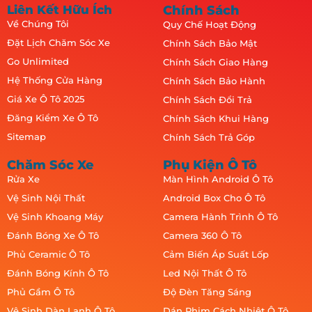
Liên Kết Hữu Ích
Chính Sách
Về Chúng Tôi
Quy Chế Hoạt Động
Đặt Lịch Chăm Sóc Xe
Chính Sách Bảo Mật
Go Unlimited
Chính Sách Giao Hàng
Hệ Thống Cửa Hàng
Chính Sách Bảo Hành
Giá Xe Ô Tô 2025
Chính Sách Đổi Trả
Đăng Kiểm Xe Ô Tô
Chính Sách Khui Hàng
Sitemap
Chính Sách Trả Góp
Chăm Sóc Xe
Phụ Kiện Ô Tô
Rửa Xe
Màn Hình Android Ô Tô
Vệ Sinh Nội Thất
Android Box Cho Ô Tô
Vệ Sinh Khoang Máy
Camera Hành Trình Ô Tô
Đánh Bóng Xe Ô Tô
Camera 360 Ô Tô
Phủ Ceramic Ô Tô
Cảm Biến Áp Suất Lốp
Đánh Bóng Kính Ô Tô
Led Nội Thất Ô Tô
Phủ Gầm Ô Tô
Độ Đèn Tăng Sáng
Vệ Sinh Dàn Lạnh Ô Tô
Dán Phim Cách Nhiệt Ô Tô